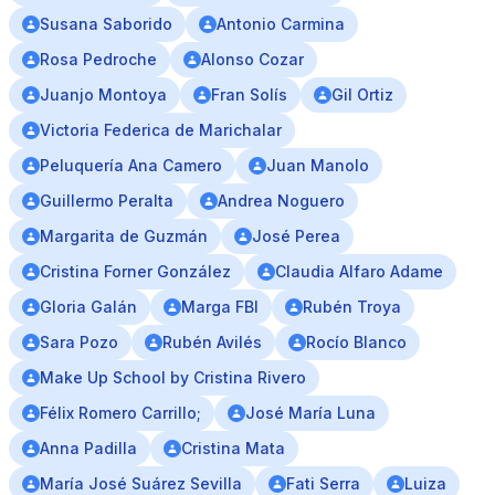
Susana Saborido
Antonio Carmina
Rosa Pedroche
Alonso Cozar
Juanjo Montoya
Fran Solís
Gil Ortiz
Victoria Federica de Marichalar
Peluquería Ana Camero
Juan Manolo
Guillermo Peralta
Andrea Noguero
Margarita de Guzmán
José Perea
Cristina Forner González
Claudia Alfaro Adame
Gloria Galán
Marga FBI
Rubén Troya
Sara Pozo
Rubén Avilés
Rocío Blanco
Make Up School by Cristina Rivero
Félix Romero Carrillo;
José María Luna
Anna Padilla
Cristina Mata
María José Suárez Sevilla
Fati Serra
Luiza