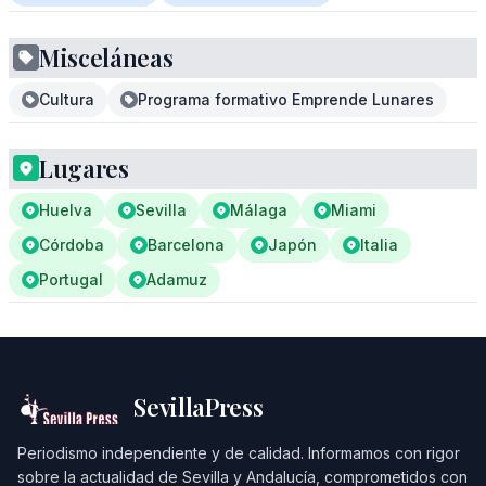
Misceláneas
Cultura
Programa formativo Emprende Lunares
Lugares
Huelva
Sevilla
Málaga
Miami
Córdoba
Barcelona
Japón
Italia
Portugal
Adamuz
SevillaPress
Periodismo independiente y de calidad. Informamos con rigor
sobre la actualidad de Sevilla y Andalucía, comprometidos con