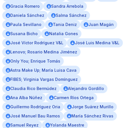
Gracia Romero
Sandra Arrebola
Daniela Sánchez
Salma Sánchez
Paula Sevillano
Tania Deniz
Juan Magán
Susana Bicho
Natalia Gones
José Víctor Rodríguez V&L
José Luis Medina V&L
Lenovo; Rosario Medina Jiménez
Only You; Enrique Tomás
Astra Make Up; María Luisa Cava
FIBES; Virginia Vargas Domínguez
Claudia Rico Bermúdez
Alejandro Gordillo
Ana Alba Núñez
Carmen Ríos Ortega
Guillermo Rodríguez Oria
Jorge Suárez Murillo
José Manuel Bau Ramos
María Sánchez Rivas
Samuel Reyez
Yolanda Maestre