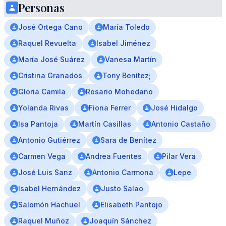
Personas
José Ortega Cano
María Toledo
Raquel Revuelta
Isabel Jiménez
María José Suárez
Vanesa Martín
Cristina Granados
Tony Benítez;
Gloria Camila
Rosario Mohedano
Yolanda Rivas
Fiona Ferrer
José Hidalgo
Isa Pantoja
Martín Casillas
Antonio Castaño
Antonio Gutiérrez
Sara de Benítez
Carmen Vega
Andrea Fuentes
Pilar Vera
José Luis Sanz
Antonio Carmona
Lepe
Isabel Hernández
Justo Salao
Salomón Hachuel
Elisabeth Pantojo
Raquel Muñoz
Joaquín Sánchez