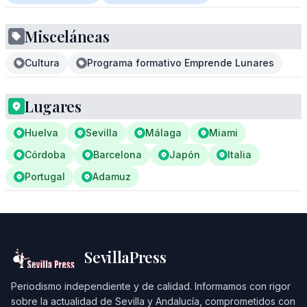
Misceláneas
Cultura
Programa formativo Emprende Lunares
Lugares
Huelva
Sevilla
Málaga
Miami
Córdoba
Barcelona
Japón
Italia
Portugal
Adamuz
SevillaPress
Periodismo independiente y de calidad. Informamos con rigor
sobre la actualidad de Sevilla y Andalucía, comprometidos con