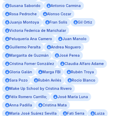
Susana Saborido
Antonio Carmina
Rosa Pedroche
Alonso Cozar
Juanjo Montoya
Fran Solís
Gil Ortiz
Victoria Federica de Marichalar
Peluquería Ana Camero
Juan Manolo
Guillermo Peralta
Andrea Noguero
Margarita de Guzmán
José Perea
Cristina Forner González
Claudia Alfaro Adame
Gloria Galán
Marga FBI
Rubén Troya
Sara Pozo
Rubén Avilés
Rocío Blanco
Make Up School by Cristina Rivero
Félix Romero Carrillo;
José María Luna
Anna Padilla
Cristina Mata
María José Suárez Sevilla
Fati Serra
Luiza