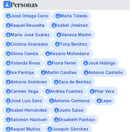
Personas
José Ortega Cano
María Toledo
Raquel Revuelta
Isabel Jiménez
María José Suárez
Vanesa Martín
Cristina Granados
Tony Benítez;
Gloria Camila
Rosario Mohedano
Yolanda Rivas
Fiona Ferrer
José Hidalgo
Isa Pantoja
Martín Casillas
Antonio Castaño
Antonio Gutiérrez
Sara de Benítez
Carmen Vega
Andrea Fuentes
Pilar Vera
José Luis Sanz
Antonio Carmona
Lepe
Isabel Hernández
Justo Salao
Salomón Hachuel
Elisabeth Pantojo
Raquel Muñoz
Joaquín Sánchez