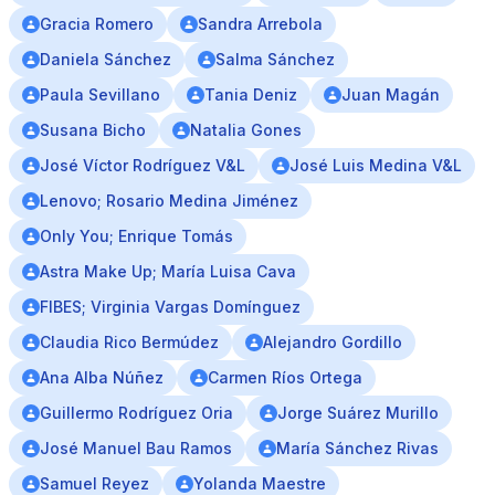
Gracia Romero
Sandra Arrebola
Daniela Sánchez
Salma Sánchez
Paula Sevillano
Tania Deniz
Juan Magán
Susana Bicho
Natalia Gones
José Víctor Rodríguez V&L
José Luis Medina V&L
Lenovo; Rosario Medina Jiménez
Only You; Enrique Tomás
Astra Make Up; María Luisa Cava
FIBES; Virginia Vargas Domínguez
Claudia Rico Bermúdez
Alejandro Gordillo
Ana Alba Núñez
Carmen Ríos Ortega
Guillermo Rodríguez Oria
Jorge Suárez Murillo
José Manuel Bau Ramos
María Sánchez Rivas
Samuel Reyez
Yolanda Maestre