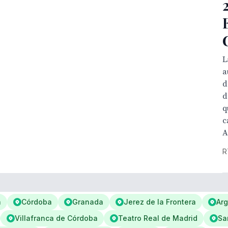
L
a
d
d
q
c
A
R
a
Córdoba
Granada
Jerez de la Frontera
Arg
Villafranca de Córdoba
Teatro Real de Madrid
Sa