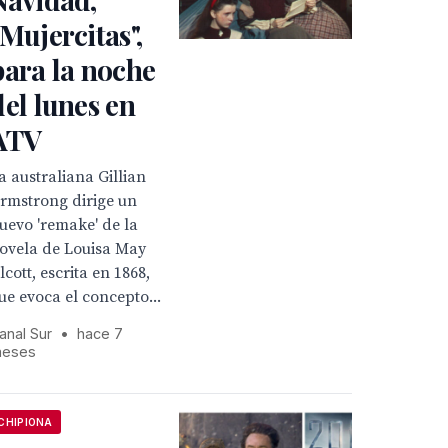
"Mujercitas",
para la noche
del lunes en
ATV
a australiana Gillian
rmstrong dirige un
uevo 'remake' de la
ovela de Louisa May
lcott, escrita en 1868,
ue evoca el concepto...
anal Sur
•
hace 7
eses
CHIPIONA