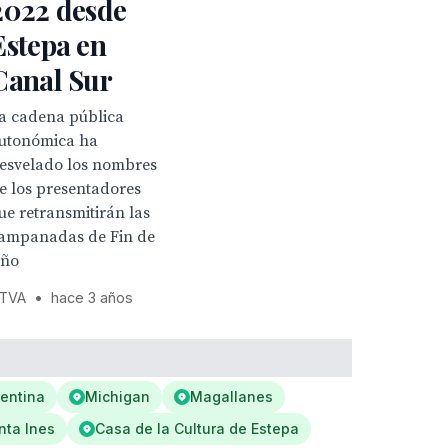
2022 desde
Estepa en
Canal Sur
a cadena pública
utonómica ha
esvelado los nombres
e los presentadores
ue retransmitirán las
ampanadas de Fin de
ño
TVA
•
hace 3 años
entina
Michigan
Magallanes
nta Ines
Casa de la Cultura de Estepa