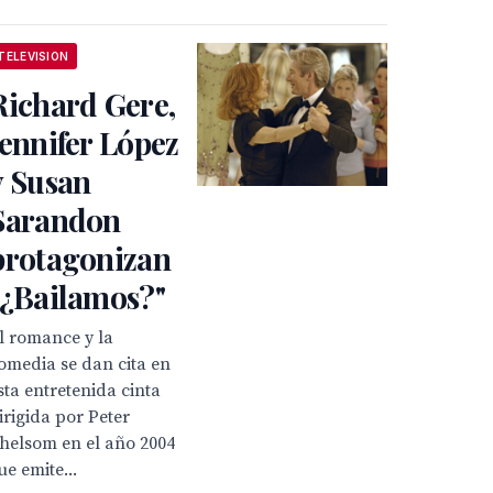
TELEVISION
Richard Gere,
Jennifer López
y Susan
Sarandon
protagonizan
"¿Bailamos?"
l romance y la
omedia se dan cita en
sta entretenida cinta
irigida por Peter
helsom en el año 2004
ue emite...