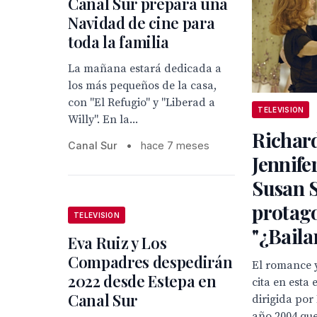
Canal Sur prepara una
Navidad de cine para
toda la familia
La mañana estará dedicada a
los más pequeños de la casa,
con "El Refugio" y "Liberad a
TELEVISION
Willy". En la...
Richard
Canal Sur
•
hace 7 meses
Jennife
Susan 
protag
TELEVISION
"¿Bail
Eva Ruiz y Los
Compadres despedirán
El romance 
2022 desde Estepa en
cita en esta 
Canal Sur
dirigida por
año 2004 qu