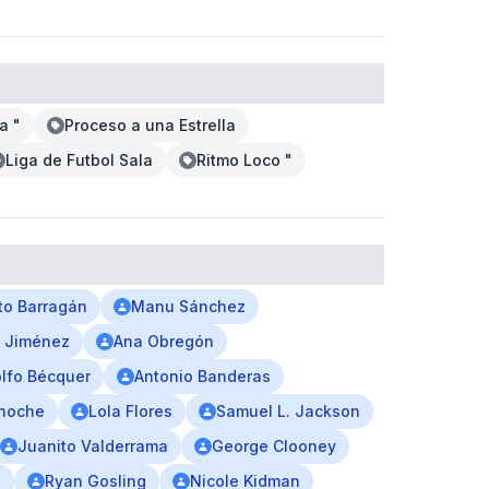
a "
Proceso a una Estrella
Liga de Futbol Sala
Ritmo Loco "
o Barragán
Manu Sánchez
 Jiménez
Ana Obregón
lfo Bécquer
Antonio Banderas
inoche
Lola Flores
Samuel L. Jackson
Juanito Valderrama
George Clooney
e
Ryan Gosling
Nicole Kidman