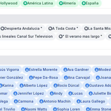
Hollywood
América Latina
Almería
España
Despierta Andalucia "
A Toda Costa "
La Santa Mis
 lineales Canal Sur Television
" El verano mas largo "
sús Vigorra
Estrella Morente
Ava Gardner
Modest
vier González
Pepe Da-Rosa
Ana Carvajal
Joana
Karina
Alberto López
Rocío Dúrcal
Gustavo Ado
omar
Jennifer López
Andy
Lucas
Juliette B
Vega
Carmona
Antonio Machín
Laura Gallego
l Triviño
Naomi Watts
Sophia Loren
Emma Ston