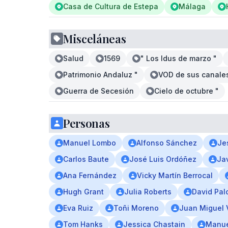
Casa de Cultura de Estepa
Málaga
Misceláneas
Salud
1569
" Los Idus de marzo "
Patrimonio Andaluz "
VOD de sus canales
Guerra de Secesión
Cielo de octubre "
Personas
Manuel Lombo
Alfonso Sánchez
Je
Carlos Baute
José Luis Ordóñez
Ja
Ana Fernández
Vicky Martín Berrocal
Hugh Grant
Julia Roberts
David Pal
Eva Ruiz
Toñi Moreno
Juan Miguel 
Tom Hanks
Jessica Chastain
Manue