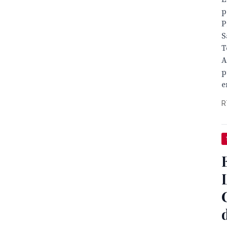
p
P
S
T
A
p
e
R