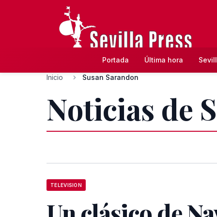
Portada
Última hora
Sevil
Inicio
Susan Sarandon
Noticias de
TELEVISION
Un clásico de Na