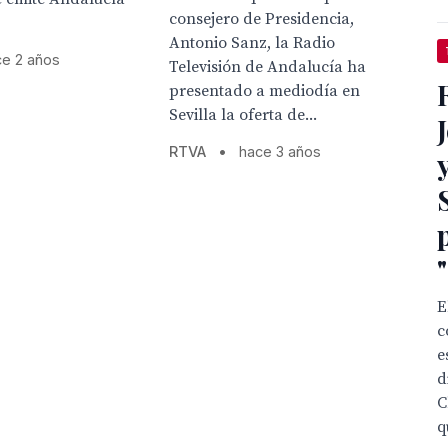
consejero de Presidencia,
Antonio Sanz, la Radio
ce 2 años
Televisión de Andalucía ha
presentado a mediodía en
Sevilla la oferta de...
RTVA
•
hace 3 años
E
c
e
d
C
q