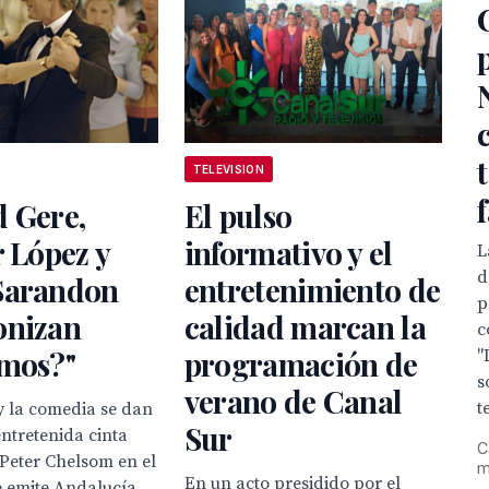
TELEVISION
 Gere,
El pulso
r López y
informativo y el
L
d
Sarandon
entretenimiento de
p
onizan
calidad marcan la
c
amos?"
programación de
"
s
verano de Canal
t
y la comedia se dan
Sur
entretenida cinta
C
 Peter Chelsom en el
m
En un acto presidido por el
e emite Andalucía