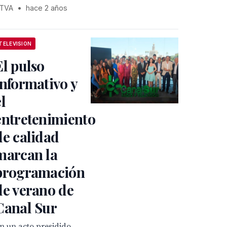
TVA
•
hace 2 años
TELEVISION
El pulso
informativo y
el
entretenimiento
de calidad
marcan la
programación
de verano de
Canal Sur
n un acto presidido