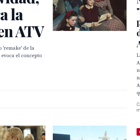
a la
 en ATV
 'remake' de la
L
e evoca el concepto
A
n
n
A
q
C
m