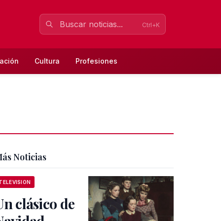
Ctrl+K
ación
Cultura
Profesiones
ás Noticias
TELEVISION
Un clásico de
Navidad,