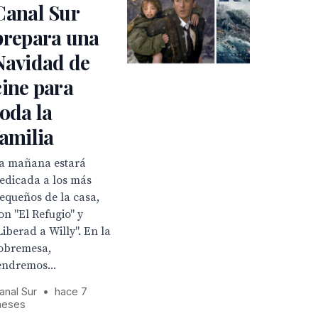
Canal Sur
prepara una
Navidad de
cine para
toda la
familia
a mañana estará
edicada a los más
equeños de la casa,
on "El Refugio" y
Liberad a Willy". En la
obremesa,
endremos...
anal Sur
•
hace 7
eses