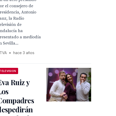
or el consejero de
residencia, Antonio
anz, la Radio
elevisión de
ndalucía ha
resentado a mediodía
n Sevilla...
TVA
•
hace 3 años
TELEVISION
Eva Ruiz y
Los
Compadres
despedirán