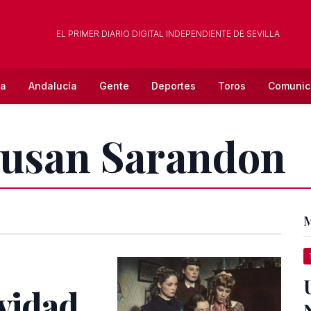
EL PRIMER DIARIO DIGITAL INDEPENDIENTE DE SEVILLA
la
Andalucía
Gente
Deportes
Toros
Comunic
 Susan Sarandon
M
vidad,