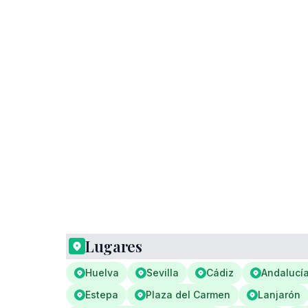
Lugares
Huelva
Sevilla
Cádiz
Andalucí
Estepa
Plaza del Carmen
Lanjarón