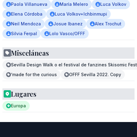
Paola Villanueva
María Melero
Luca Volkov
Elena Córdoba
Luca Volkov+Ichbinmupi
Neil Mendoza
Josue Ibanez
Alex Trochut
Silvia Ferpal
Lolo Vasco/OFFF
Misceláneas
Sevilla Design Walk o el festival de fanzines Skisomic Fest
‘made for the curious
OFFF Sevilla 2022. Copy
Lugares
Europa