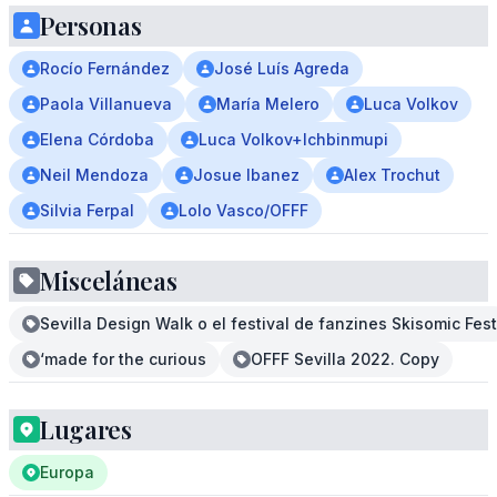
Personas
Rocío Fernández
José Luís Agreda
Paola Villanueva
María Melero
Luca Volkov
Elena Córdoba
Luca Volkov+Ichbinmupi
Neil Mendoza
Josue Ibanez
Alex Trochut
Silvia Ferpal
Lolo Vasco/OFFF
Misceláneas
Sevilla Design Walk o el festival de fanzines Skisomic Fest
‘made for the curious
OFFF Sevilla 2022. Copy
Lugares
Europa