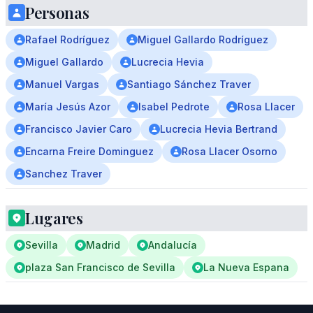
Personas
Rafael Rodríguez
Miguel Gallardo Rodríguez
Miguel Gallardo
Lucrecia Hevia
Manuel Vargas
Santiago Sánchez Traver
María Jesús Azor
Isabel Pedrote
Rosa Llacer
Francisco Javier Caro
Lucrecia Hevia Bertrand
Encarna Freire Dominguez
Rosa Llacer Osorno
Sanchez Traver
Lugares
Sevilla
Madrid
Andalucía
plaza San Francisco de Sevilla
La Nueva Espana