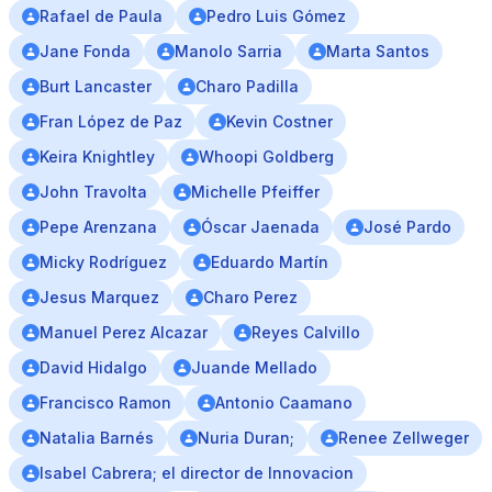
Rafael de Paula
Pedro Luis Gómez
Jane Fonda
Manolo Sarria
Marta Santos
Burt Lancaster
Charo Padilla
Fran López de Paz
Kevin Costner
Keira Knightley
Whoopi Goldberg
John Travolta
Michelle Pfeiffer
Pepe Arenzana
Óscar Jaenada
José Pardo
Micky Rodríguez
Eduardo Martín
Jesus Marquez
Charo Perez
Manuel Perez Alcazar
Reyes Calvillo
David Hidalgo
Juande Mellado
Francisco Ramon
Antonio Caamano
Natalia Barnés
Nuria Duran;
Renee Zellweger
Isabel Cabrera; el director de Innovacion