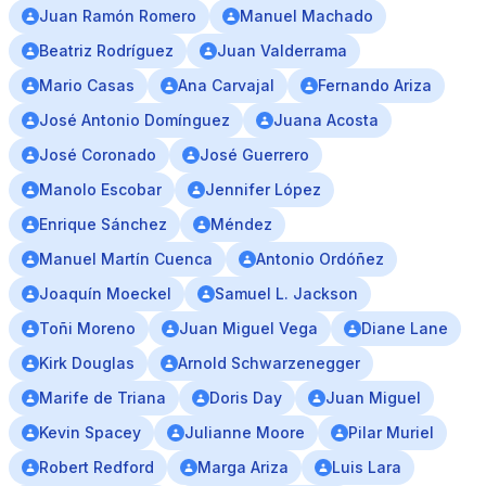
Juan Ramón Romero
Manuel Machado
Beatriz Rodríguez
Juan Valderrama
Mario Casas
Ana Carvajal
Fernando Ariza
José Antonio Domínguez
Juana Acosta
José Coronado
José Guerrero
Manolo Escobar
Jennifer López
Enrique Sánchez
Méndez
Manuel Martín Cuenca
Antonio Ordóñez
Joaquín Moeckel
Samuel L. Jackson
Toñi Moreno
Juan Miguel Vega
Diane Lane
Kirk Douglas
Arnold Schwarzenegger
Marife de Triana
Doris Day
Juan Miguel
Kevin Spacey
Julianne Moore
Pilar Muriel
Robert Redford
Marga Ariza
Luis Lara