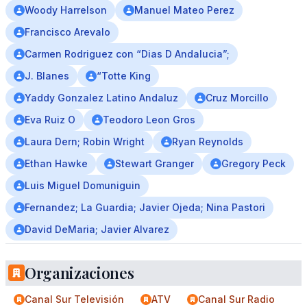
Woody Harrelson
Manuel Mateo Perez
Francisco Arevalo
Carmen Rodriguez con “Dias D Andalucia”;
J. Blanes
“Totte King
Yaddy Gonzalez Latino Andaluz
Cruz Morcillo
Eva Ruiz O
Teodoro Leon Gros
Laura Dern; Robin Wright
Ryan Reynolds
Ethan Hawke
Stewart Granger
Gregory Peck
Luis Miguel Domuniguin
Fernandez; La Guardia; Javier Ojeda; Nina Pastori
David DeMaria; Javier Alvarez
Organizaciones
Canal Sur Televisión
ATV
Canal Sur Radio