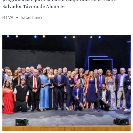
Salvador Távora de Almonte
RTVA
•
hace 1 año