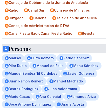
Consejo de Gobierno de la Junta de Andalucía
Radio
Canal Sur
Consejo de Ministros
Juzgado
Cadena
Televisión de Andalucía
Consejo de Administración de RTVA
Canal Fiesta RadioCanal Fiesta Radio
Revista
Personas
Marisol
Curro Romero
Pedro Sánchez
Pilar Rubio
Manuel de Falla
Manu Sánchez
Manuel Benitez ‘El Cordobes
Javier Gutierrez
Juan Ramón Romero
Manuel Machado
Beatriz Rodríguez
Juan Valderrama
Mario Casas
Ana Carvajal
Fernando Ariza
José Antonio Domínguez
Juana Acosta