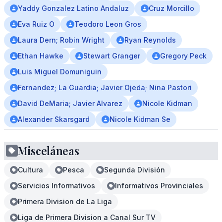
Yaddy Gonzalez Latino Andaluz
Cruz Morcillo
Eva Ruiz O
Teodoro Leon Gros
Laura Dern; Robin Wright
Ryan Reynolds
Ethan Hawke
Stewart Granger
Gregory Peck
Luis Miguel Domuniguin
Fernandez; La Guardia; Javier Ojeda; Nina Pastori
David DeMaria; Javier Alvarez
Nicole Kidman
Alexander Skarsgard
Nicole Kidman Se
Misceláneas
Cultura
Pesca
Segunda División
Servicios Informativos
Informativos Provinciales
Primera Division de La Liga
Liga de Primera Division a Canal Sur TV