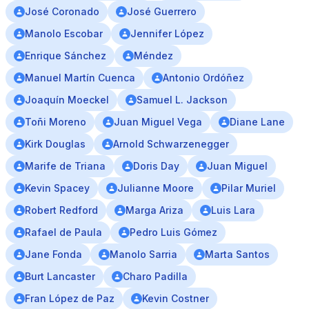
José Coronado
José Guerrero
Manolo Escobar
Jennifer López
Enrique Sánchez
Méndez
Manuel Martín Cuenca
Antonio Ordóñez
Joaquín Moeckel
Samuel L. Jackson
Toñi Moreno
Juan Miguel Vega
Diane Lane
Kirk Douglas
Arnold Schwarzenegger
Marife de Triana
Doris Day
Juan Miguel
Kevin Spacey
Julianne Moore
Pilar Muriel
Robert Redford
Marga Ariza
Luis Lara
Rafael de Paula
Pedro Luis Gómez
Jane Fonda
Manolo Sarria
Marta Santos
Burt Lancaster
Charo Padilla
Fran López de Paz
Kevin Costner