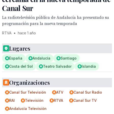
Canal Sur
La radiotelevisión pública de Andalucía ha presentado su
programación para la nueva temporada
RTVA
•
hace 1 año
Lugares
España
Andalucía
Santiago
Costa del Sol
Teatro Salvador
Islandia
Organizaciones
Canal Sur Televisión
ATV
Canal Sur Radio
RAI
Televisión
RTVA
Canal Sur TV
Andalucía Televisión