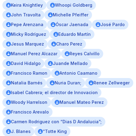
Keira Knightley
Whoopi Goldberg
John Travolta
Michelle Pfeiffer
Pepe Arenzana
Óscar Jaenada
José Pardo
Micky Rodríguez
Eduardo Martín
Jesus Marquez
Charo Perez
Manuel Perez Alcazar
Reyes Calvillo
David Hidalgo
Juande Mellado
Francisco Ramon
Antonio Caamano
Natalia Barnés
Nuria Duran;
Renee Zellweger
Isabel Cabrera; el director de Innovacion
Woody Harrelson
Manuel Mateo Perez
Francisco Arevalo
Carmen Rodriguez con “Dias D Andalucia”;
J. Blanes
“Totte King