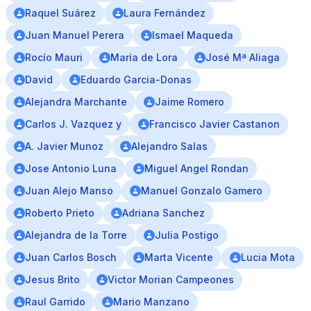
Raquel Suárez
Laura Fernández
Juan Manuel Perera
Ismael Maqueda
Rocío Mauri
María de Lora
José Mª Aliaga
David
Eduardo Garcia-Donas
Alejandra Marchante
Jaime Romero
Carlos J. Vazquez y
Francisco Javier Castanon
A. Javier Munoz
Alejandro Salas
Jose Antonio Luna
Miguel Angel Rondan
Juan Alejo Manso
Manuel Gonzalo Gamero
Roberto Prieto
Adriana Sanchez
Alejandra de la Torre
Julia Postigo
Juan Carlos Bosch
Marta Vicente
Lucia Mota
Jesus Brito
Victor Morian Campeones
Raul Garrido
Mario Manzano