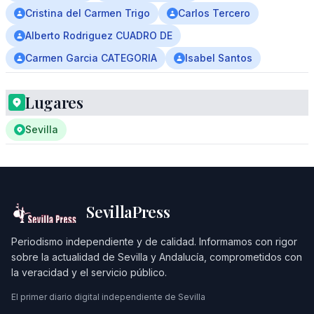
Cristina del Carmen Trigo
Carlos Tercero
Alberto Rodriguez CUADRO DE
Carmen Garcia CATEGORIA
Isabel Santos
Lugares
Sevilla
SevillaPress
Periodismo independiente y de calidad. Informamos con rigor
sobre la actualidad de Sevilla y Andalucía, comprometidos con
la veracidad y el servicio público.
El primer diario digital independiente de Sevilla