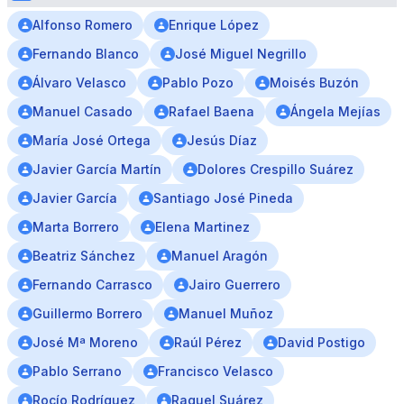
Alfonso Romero
Enrique López
Fernando Blanco
José Miguel Negrillo
Álvaro Velasco
Pablo Pozo
Moisés Buzón
Manuel Casado
Rafael Baena
Ángela Mejías
María José Ortega
Jesús Díaz
Javier García Martín
Dolores Crespillo Suárez
Javier García
Santiago José Pineda
Marta Borrero
Elena Martinez
Beatriz Sánchez
Manuel Aragón
Fernando Carrasco
Jairo Guerrero
Guillermo Borrero
Manuel Muñoz
José Mª Moreno
Raúl Pérez
David Postigo
Pablo Serrano
Francisco Velasco
Rocío Rodríguez
Raquel Suárez