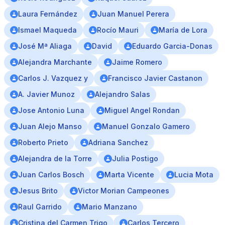
Laura Fernández
Juan Manuel Perera
Ismael Maqueda
Rocío Mauri
María de Lora
José Mª Aliaga
David
Eduardo Garcia-Donas
Alejandra Marchante
Jaime Romero
Carlos J. Vazquez y
Francisco Javier Castanon
A. Javier Munoz
Alejandro Salas
Jose Antonio Luna
Miguel Angel Rondan
Juan Alejo Manso
Manuel Gonzalo Gamero
Roberto Prieto
Adriana Sanchez
Alejandra de la Torre
Julia Postigo
Juan Carlos Bosch
Marta Vicente
Lucia Mota
Jesus Brito
Victor Morian Campeones
Raul Garrido
Mario Manzano
Cristina del Carmen Trigo
Carlos Tercero