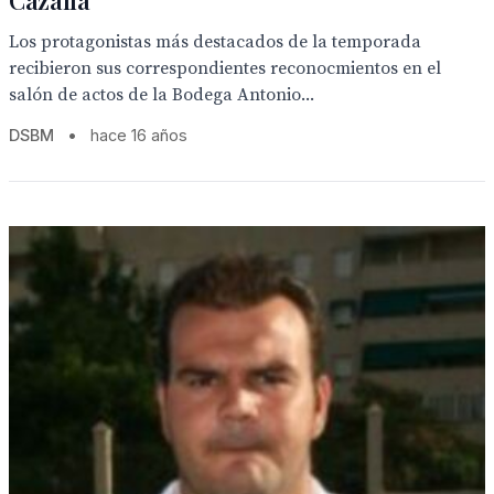
Cazalla
Los protagonistas más destacados de la temporada
recibieron sus correspondientes reconocmientos en el
salón de actos de la Bodega Antonio...
DSBM
•
hace 16 años