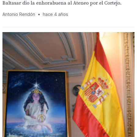
Baltasar dio la enhorabuena al Ateneo por el Cortejo.
Antonio Rendón
•
hace 4 años