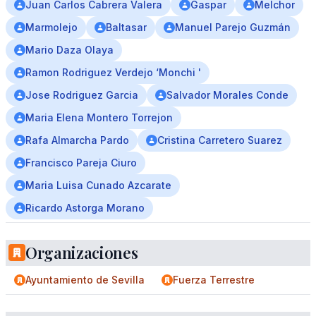
Juan Carlos Cabrera Valera
Gaspar
Melchor
Marmolejo
Baltasar
Manuel Parejo Guzmán
Mario Daza Olaya
Ramon Rodriguez Verdejo ‘Monchi '
Jose Rodriguez Garcia
Salvador Morales Conde
Maria Elena Montero Torrejon
Rafa Almarcha Pardo
Cristina Carretero Suarez
Francisco Pareja Ciuro
Maria Luisa Cunado Azcarate
Ricardo Astorga Morano
Organizaciones
Ayuntamiento de Sevilla
Fuerza Terrestre