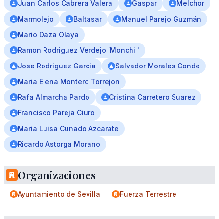
Juan Carlos Cabrera Valera
Gaspar
Melchor
Marmolejo
Baltasar
Manuel Parejo Guzmán
Mario Daza Olaya
Ramon Rodriguez Verdejo ‘Monchi '
Jose Rodriguez Garcia
Salvador Morales Conde
Maria Elena Montero Torrejon
Rafa Almarcha Pardo
Cristina Carretero Suarez
Francisco Pareja Ciuro
Maria Luisa Cunado Azcarate
Ricardo Astorga Morano
Organizaciones
Ayuntamiento de Sevilla
Fuerza Terrestre