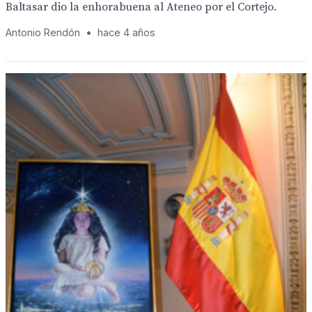
Baltasar dio la enhorabuena al Ateneo por el Cortejo.
Antonio Rendón
•
hace 4 años