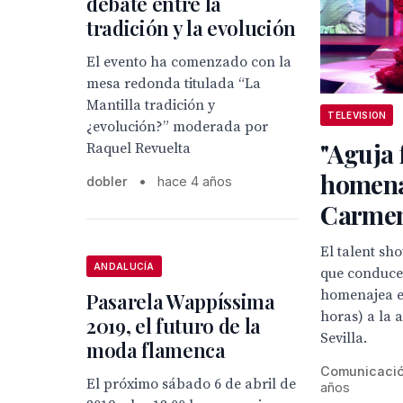
debate entre la
tradición y la evolución
El evento ha comenzado con la
mesa redonda titulada “La
Mantilla tradición y
TELEVISION
¿evolución?” moderada por
"Aguja 
Raquel Revuelta
homena
dobler
•
hace 4 años
Carmen
El talent sh
ANDALUCÍA
que conduce
homenajea es
Pasarela Wappíssima
horas) a la 
2019, el futuro de la
Sevilla.
moda flamenca
Comunicaci
El próximo sábado 6 de abril de
años