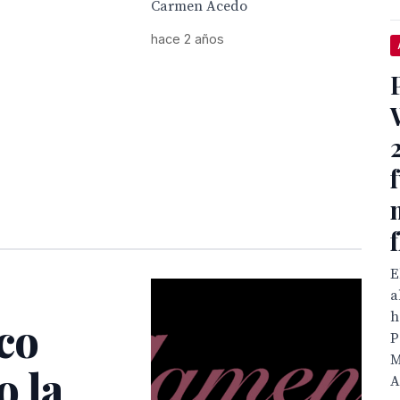
Carmen Acedo
hace 2 años
E
a
h
co
P
M
o la
A