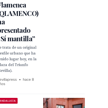
Flamenca
(QLAMENCO)
ha
presentado
“Sí mantilla”
e trata de un original
esfile urbano que ha
enido lugar hoy, en la
laza del Triunfo
Sevilla).
evillapress
•
hace 8
ños
ANDALUCÍA