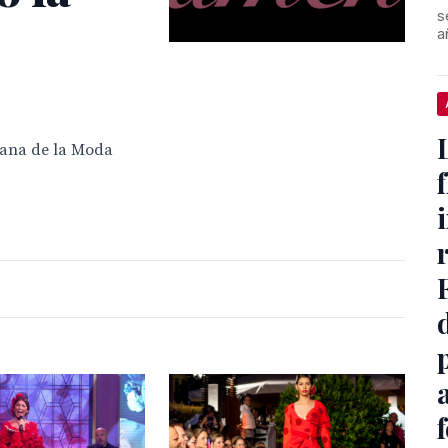
s
a
emana de la Moda