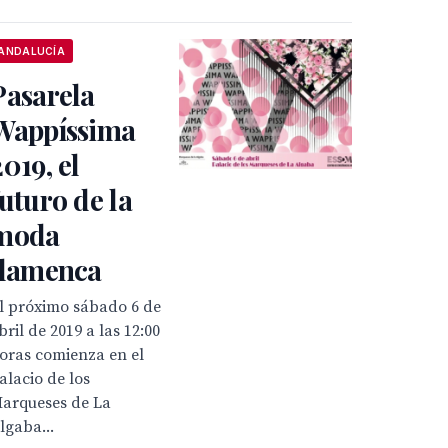
ANDALUCÍA
Pasarela
Wappíssima
2019, el
futuro de la
moda
flamenca
l próximo sábado 6 de
bril de 2019 a las 12:00
oras comienza en el
alacio de los
arqueses de La
lgaba...