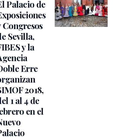
El Palacio de
Exposiciones
y Congresos
de Sevilla,
FIBES y la
Agencia
Doble Erre
organizan
SIMOF 2018,
el 1 al 4 de
febrero en el
Nuevo
Palacio