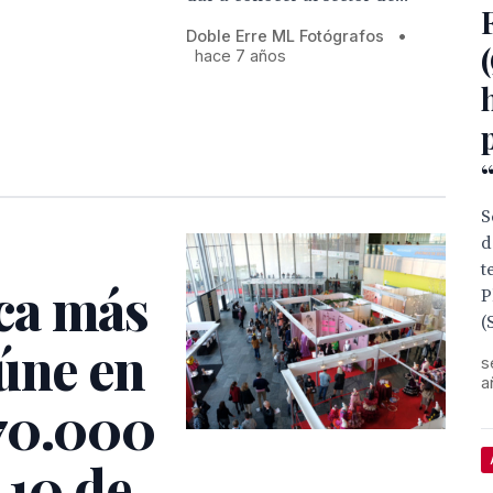
Doble Erre ML Fotógrafos
•
hace 7 años
S
d
t
ca más
P
(
úne en
s
a
 70.000
 10 de