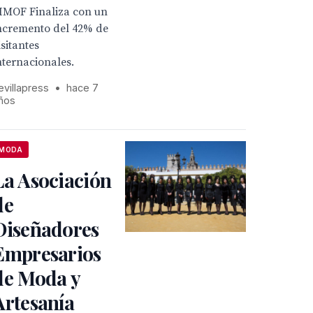
IMOF Finaliza con un
ncremento del 42% de
isitantes
nternacionales.
evillapress
•
hace 7
ños
MODA
La Asociación
de
Diseñadores
Empresarios
de Moda y
Artesanía