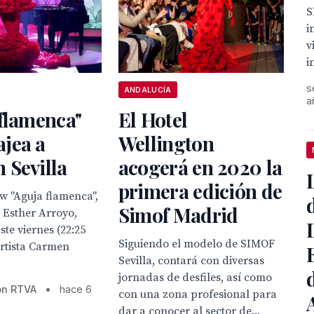
S
i
v
i
s
ANDALUCÍA
a
flamenca"
El Hotel
jea a
Wellington
 Sevilla
acogerá en 2020 la
primera edición de
ow "Aguja flamenca",
Simof Madrid
 Esther Arroyo,
te viernes (22:25
Siguiendo el modelo de SIMOF
artista Carmen
Sevilla, contará con diversas
jornadas de desfiles, así como
ón RTVA
•
hace 6
con una zona profesional para
dar a conocer al sector de...