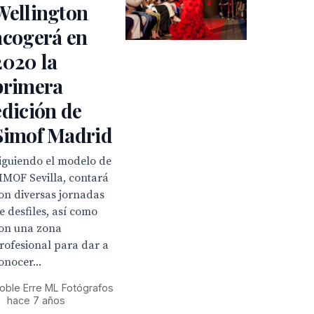
Wellington
acogerá en
2020 la
primera
edición de
Simof Madrid
iguiendo el modelo de
IMOF Sevilla, contará
on diversas jornadas
e desfiles, así como
on una zona
rofesional para dar a
onocer...
oble Erre ML Fotógrafos
•
hace 7 años