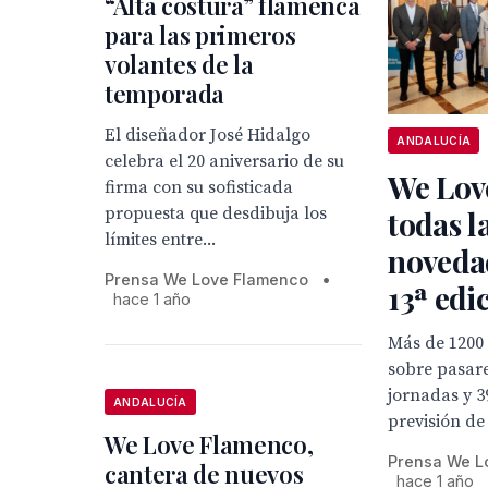
“Alta costura” flamenca
para las primeros
volantes de la
temporada
El diseñador José Hidalgo
ANDALUCÍA
celebra el 20 aniversario de su
We Lov
firma con su sofisticada
propuesta que desdibuja los
todas l
límites entre...
noveda
Prensa We Love Flamenco
•
13ª edi
hace 1 año
Más de 1200 
sobre pasare
jornadas y 3
ANDALUCÍA
previsión de 
We Love Flamenco,
Prensa We L
cantera de nuevos
hace 1 año