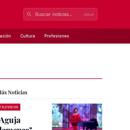
Ctrl+K
ación
Cultura
Profesiones
ás Noticias
TELEVISION
"Aguja
flamenca"