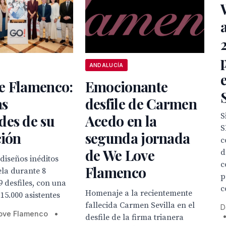
ANDALUCÍA
e Flamenco:
Emocionante
as
desfile de Carmen
S
des de su
Acedo en la
S
ción
segunda jornada
c
de We Love
d
diseños inéditos
c
Flamenco
la durante 8
p
9 desfiles, con una
c
Homenaje a la recientemente
15.000 asistentes
fallecida Carmen Sevilla en el
D
ove Flamenco
•
desfile de la firma trianera