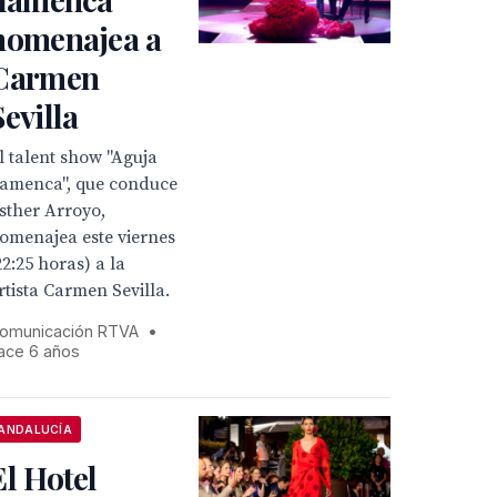
homenajea a
Carmen
Sevilla
l talent show "Aguja
lamenca", que conduce
sther Arroyo,
omenajea este viernes
22:25 horas) a la
rtista Carmen Sevilla.
omunicación RTVA
•
ace 6 años
ANDALUCÍA
El Hotel