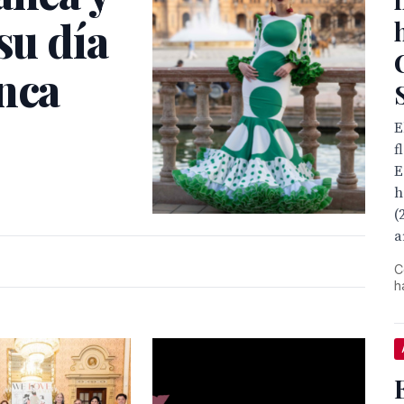
su día
enca
E
f
E
h
(
a
C
h