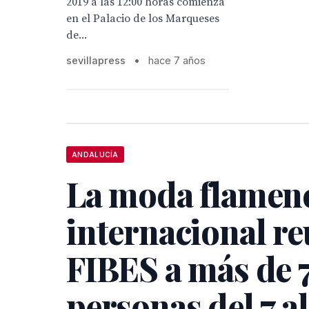
2019 a las 12:00 horas comienza
en el Palacio de los Marqueses
de...
sevillapress
•
hace 7 años
ANDALUCÍA
La moda flamen
internacional re
FIBES a más de
personas del 7 al