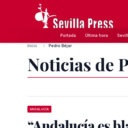
Portada
Última hora
Sevil
Inicio
Pedro Béjar
Noticias de 
ANDALUCÍA
“Andalucía es bl