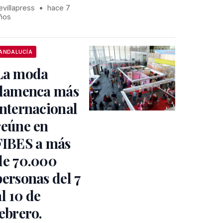
evillapress
•
hace 7
ños
ANDALUCÍA
La moda
flamenca más
internacional
reúne en
FIBES a más
de 70.000
personas del 7
al 10 de
febrero.