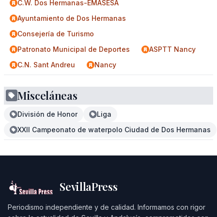
C.W. Dos Hermanas-EMASESA
Ayuntamiento de Dos Hermanas
Consejería de Turismo
Patronato Municipal de Deportes
ASPTT Nancy
C.N. Sant Andreu
Nancy
Misceláneas
División de Honor
Liga
XXII Campeonato de waterpolo Ciudad de Dos Hermanas
SevillaPress
Periodismo independiente y de calidad. Informamos con rigor