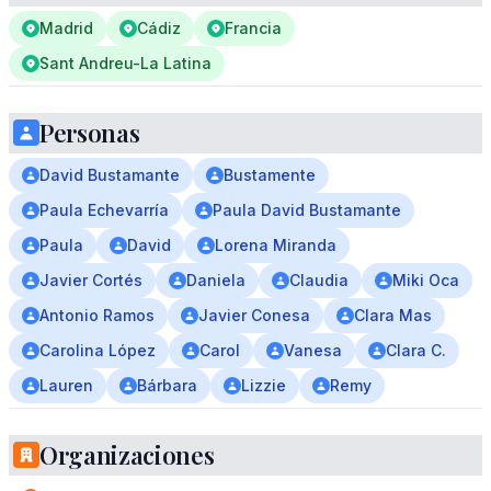
Madrid
Cádiz
Francia
Sant Andreu-La Latina
Personas
David Bustamante
Bustamente
Paula Echevarría
Paula David Bustamante
Paula
David
Lorena Miranda
Javier Cortés
Daniela
Claudia
Miki Oca
Antonio Ramos
Javier Conesa
Clara Mas
Carolina López
Carol
Vanesa
Clara C.
Lauren
Bárbara
Lizzie
Remy
Organizaciones