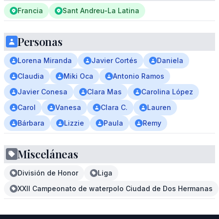
Francia
Sant Andreu-La Latina
Personas
Lorena Miranda
Javier Cortés
Daniela
Claudia
Miki Oca
Antonio Ramos
Javier Conesa
Clara Mas
Carolina López
Carol
Vanesa
Clara C.
Lauren
Bárbara
Lizzie
Paula
Remy
Misceláneas
División de Honor
Liga
XXII Campeonato de waterpolo Ciudad de Dos Hermanas