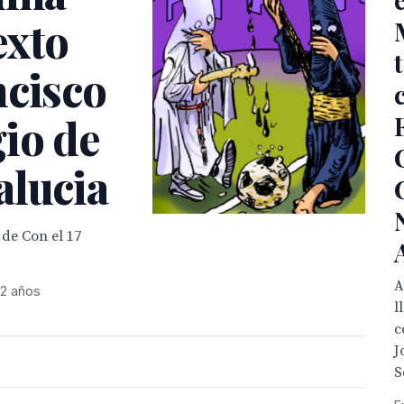
exto
ncisco
io de
alucia
 de Con el 17
A
 2 años
l
c
J
S