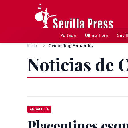
Portada
Última hora
Sevil
Inicio
Ovidio Roig Fernandez
Noticias de 
ANDALUCÍA
Placentines esq