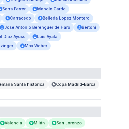
Serra Ferrer
Manolo Cardo
Carracedo
Belleda Lopez Montero
Jose Antonio Berenguer de Haro
Bertoni
el Díaz Ayuso
Luis Ayala
tzinger
Max Weber
emana Santa historica
Copa Madrid-Barca
Valencia
Milán
San Lorenzo