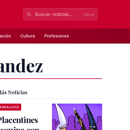
Ctrl+K
ación
Cultura
Profesiones
nandez
ás Noticias
ANDALUCÍA
Placentines
esquina con