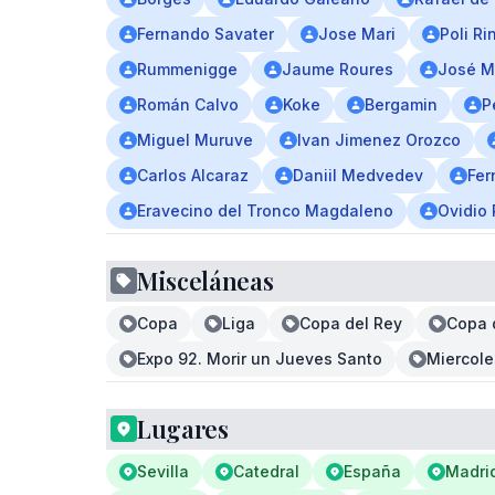
Fernando Savater
Jose Mari
Poli Ri
Rummenigge
Jaume Roures
José M
Román Calvo
Koke
Bergamin
P
Miguel Muruve
Ivan Jimenez Orozco
Carlos Alcaraz
Daniil Medvedev
Fer
Eravecino del Tronco Magdaleno
Ovidio
Misceláneas
Copa
Liga
Copa del Rey
Copa 
Expo 92. Morir un Jueves Santo
Miercole
Lugares
Sevilla
Catedral
España
Madri