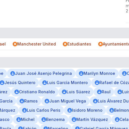
F
m
2
ael
Manchester United
Estudiantes
Ayuntamient
be
Juan José Asenjo Pelegrina
Marilyn Monroe
C
Jesús Quintero
Luis García Montero
Rafael de Cóz
árez
Cristiano Ronaldo
Luis Súarez
Raul
Lui
García
Ramos
Juan Miguel Vega
Luis Álvarez Du
Márquez
Luis Carlos Peris
Isidoro Moreno
Belmon
lasco
Michel
Benzema
Martín Vázquez
Cela
 Paula
Fabián
Marcelino
Gabriel García Márquez