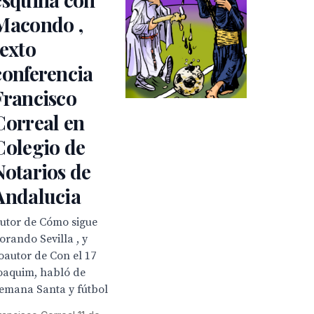
Macondo ,
texto
conferencia
Francisco
Correal en
Colegio de
Notarios de
Andalucia
utor de Cómo sigue
lorando Sevilla , y
oautor de Con el 17
oaquim, habló de
emana Santa y fútbol