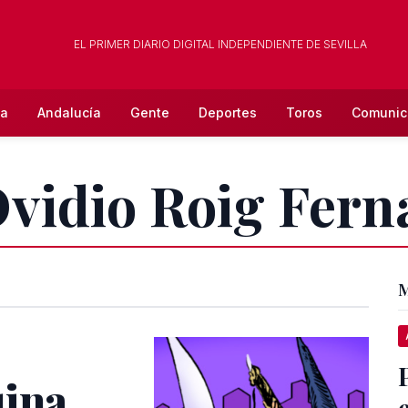
EL PRIMER DIARIO DIGITAL INDEPENDIENTE DE SEVILLA
la
Andalucía
Gente
Deportes
Toros
Comunic
Ovidio Roig Fer
M
uina