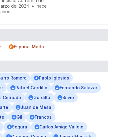
rancisco Correal 11 de
arzo del 2024
•
hace
 años
o
Espana-Malta
urro Romero
Pablo Iglesias
ar
Rafael Gordillo
Fernando Salazar
s Cernuda
Gordillo
Silvio
arte
Juan de Mesa
te
Gil
Francos
Segura
Carlos Amigo Vallejo
Gregorio Conejo
Ramón Massats