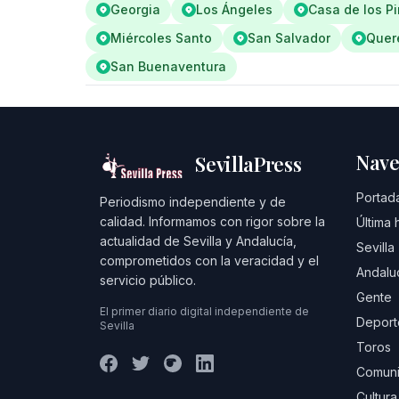
Georgia
Los Ángeles
Casa de los Pi
Miércoles Santo
San Salvador
Quer
San Buenaventura
Nave
SevillaPress
Portad
Periodismo independiente y de
calidad. Informamos con rigor sobre la
Última 
actualidad de Sevilla y Andalucía,
Sevilla
comprometidos con la veracidad y el
Andalu
servicio público.
Gente
El primer diario digital independiente de
Deport
Sevilla
Toros
Comuni
Cultura