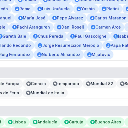
ncón
Romo
Luis Uruñuela
Yashin
Platini
anuel
María José
Pepe Alvarez
Carlos Maranon
ele
Pachi Aranguren
Dani Rosell
Carmen Arce
Gareth Bale
Chus Pereda
Paul Gascoigne
Isab
nando Redondo
Jorge Resurreccion Merodio
Papa Ra
 Roig Fernandez
Norberto Almandoz
Mijatovic
de Europa
Ciencia
temporada
Mundial 82
S
s de Feria
Mundial de Italia
d
Lisboa
Andalucía
Cartuja
Buenos Aires