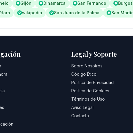
nelo
Gijón
Dinamarca
San Fernando
Burgos
étaro
wikipedia
San Juan de la Palma
San Martí
gación
Legal y Soporte
a
Sobre Nosotros
hora
Código Ético
Política de Privacidad
cía
Política de Cookies
Términos de Uso
es
Aviso Legal
Contacto
cación