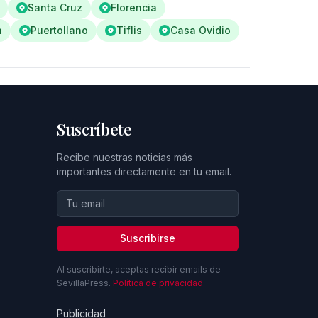
Santa Cruz
Florencia
n
Puertollano
Tiflis
Casa Ovidio
Suscríbete
Recibe nuestras noticias más
importantes directamente en tu email.
Suscribirse
Al suscribirte, aceptas recibir emails de
SevillaPress.
Política de privacidad
Publicidad