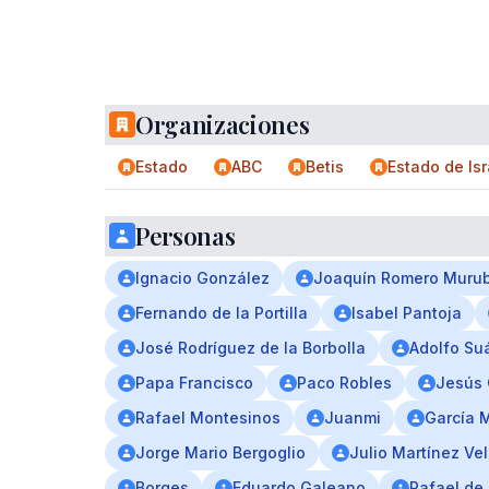
Organizaciones
Estado
ABC
Betis
Estado de Isr
Personas
Ignacio González
Joaquín Romero Muru
Fernando de la Portilla
Isabel Pantoja
José Rodríguez de la Borbolla
Adolfo Su
Papa Francisco
Paco Robles
Jesús 
Rafael Montesinos
Juanmi
García 
Jorge Mario Bergoglio
Julio Martínez Ve
Borges
Eduardo Galeano
Rafael de