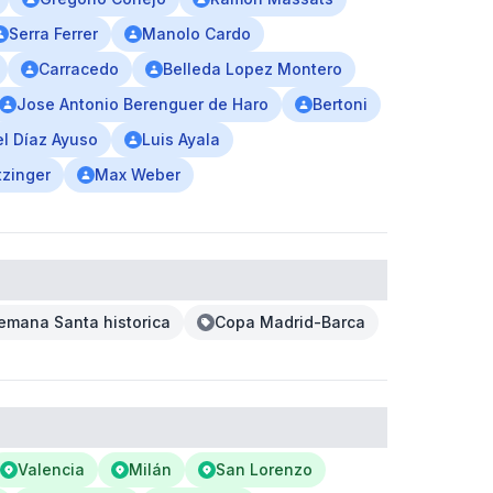
Serra Ferrer
Manolo Cardo
Carracedo
Belleda Lopez Montero
Jose Antonio Berenguer de Haro
Bertoni
el Díaz Ayuso
Luis Ayala
tzinger
Max Weber
emana Santa historica
Copa Madrid-Barca
Valencia
Milán
San Lorenzo