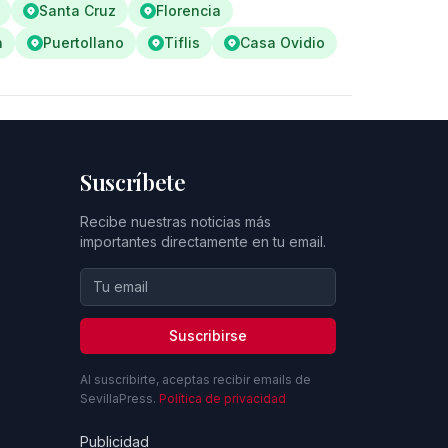
Santa Cruz
Florencia
n
Puertollano
Tiflis
Casa Ovidio
Suscríbete
Recibe nuestras noticias más
importantes directamente en tu email.
Suscribirse
Al suscribirte, aceptas recibir emails de
SevillaPress.
Política de privacidad
Publicidad