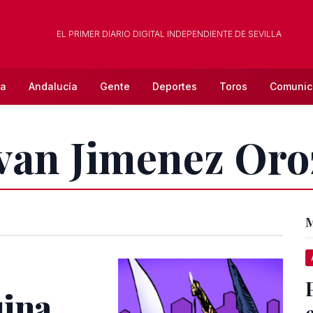
EL PRIMER DIARIO DIGITAL INDEPENDIENTE DE SEVILLA
la
Andalucía
Gente
Deportes
Toros
Comunic
Ivan Jimenez Or
M
uina