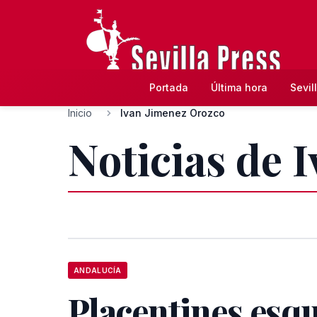
Portada
Última hora
Sevil
Inicio
Ivan Jimenez Orozco
Noticias de 
ANDALUCÍA
Placentines esq