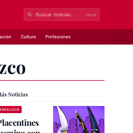
Ctrl+K
ación
Cultura
Profesiones
ozco
ás Noticias
ANDALUCÍA
Placentines
esquina con