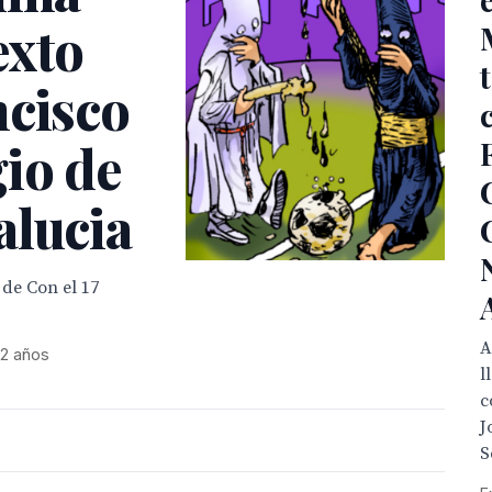
exto
ncisco
io de
alucia
 de Con el 17
A
 2 años
l
c
J
S