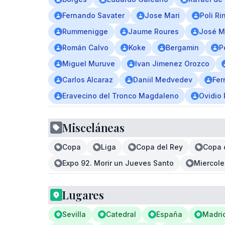
Fernando Savater
Jose Mari
Poli Ri
Rummenigge
Jaume Roures
José M
Román Calvo
Koke
Bergamin
P
Miguel Muruve
Ivan Jimenez Orozco
Carlos Alcaraz
Daniil Medvedev
Fer
Eravecino del Tronco Magdaleno
Ovidio
Misceláneas
Copa
Liga
Copa del Rey
Copa 
Expo 92. Morir un Jueves Santo
Miercole
Lugares
Sevilla
Catedral
España
Madri