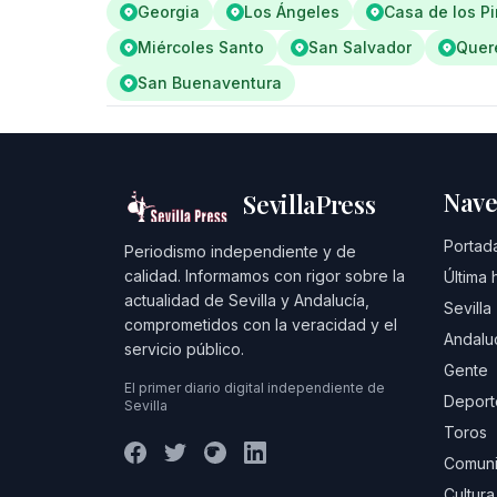
Georgia
Los Ángeles
Casa de los Pi
Miércoles Santo
San Salvador
Quer
San Buenaventura
Nave
SevillaPress
Portad
Periodismo independiente y de
calidad. Informamos con rigor sobre la
Última 
actualidad de Sevilla y Andalucía,
Sevilla
comprometidos con la veracidad y el
Andalu
servicio público.
Gente
El primer diario digital independiente de
Deport
Sevilla
Toros
Comuni
Cultura