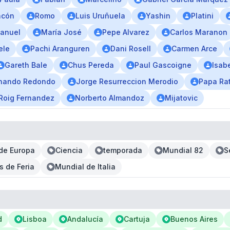
ncón
Romo
Luis Uruñuela
Yashin
Platini
anuel
María José
Pepe Alvarez
Carlos Maranon
ele
Pachi Aranguren
Dani Rosell
Carmen Arce
Gareth Bale
Chus Pereda
Paul Gascoigne
Isab
nando Redondo
Jorge Resurreccion Merodio
Papa Ra
 Roig Fernandez
Norberto Almandoz
Mijatovic
de Europa
Ciencia
temporada
Mundial 82
S
s de Feria
Mundial de Italia
d
Lisboa
Andalucía
Cartuja
Buenos Aires