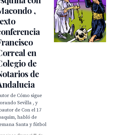
Macondo ,
texto
conferencia
Francisco
Correal en
Colegio de
Notarios de
Andalucia
utor de Cómo sigue
lorando Sevilla , y
oautor de Con el 17
oaquim, habló de
emana Santa y fútbol