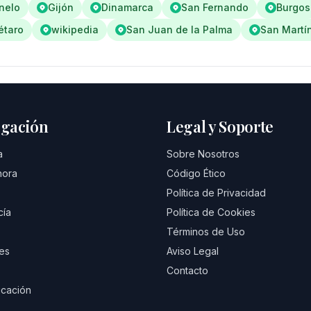
nelo
Gijón
Dinamarca
San Fernando
Burgos
étaro
wikipedia
San Juan de la Palma
San Martí
gación
Legal y Soporte
a
Sobre Nosotros
hora
Código Ético
Política de Privacidad
cía
Política de Cookies
Términos de Uso
es
Aviso Legal
Contacto
cación