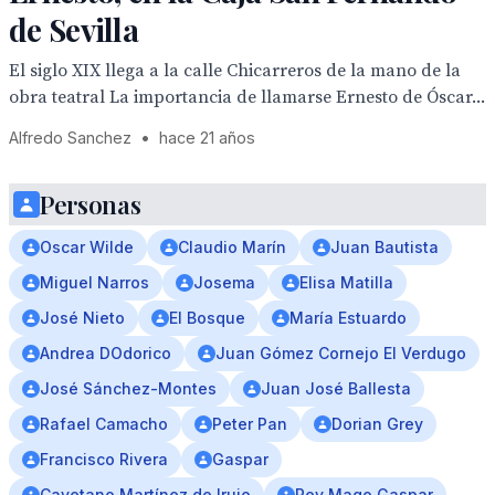
de Sevilla
El siglo XIX llega a la calle Chicarreros de la mano de la
obra teatral La importancia de llamarse Ernesto de Óscar...
Alfredo Sanchez
•
hace 21 años
Personas
Oscar Wilde
Claudio Marín
Juan Bautista
Miguel Narros
Josema
Elisa Matilla
José Nieto
El Bosque
María Estuardo
Andrea DOdorico
Juan Gómez Cornejo El Verdugo
José Sánchez-Montes
Juan José Ballesta
Rafael Camacho
Peter Pan
Dorian Grey
Francisco Rivera
Gaspar
Cayetano Martínez de Irujo
Rey Mago Gaspar