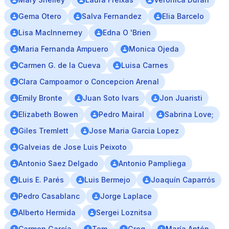
Gema Otero
Salva Fernandez
Elia Barcelo
Lisa MacInnerney
Edna O 'Brien
Maria Fernanda Ampuero
Monica Ojeda
Carmen G. de la Cueva
Luisa Carnes
Clara Campoamor o Concepcion Arenal
Emily Bronte
Juan Soto Ivars
Jon Juaristi
Elizabeth Bowen
Pedro Mairal
Sabrina Love;
Giles Tremlett
Jose Maria Garcia Lopez
Galveias de Jose Luis Peixoto
Antonio Saez Delgado
Antonio Pampliega
Luis E. Parés
Luis Bermejo
Joaquín Caparrós
Pedro Casablanc
Jorge Laplace
Alberto Hermida
Sergei Loznitsa
Carmen García
Tom
Greg
María Antón