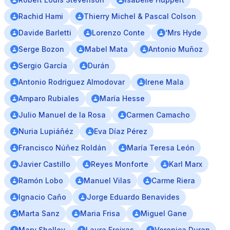
Rachid Hami
Thierry Michel & Pascal Colson
Davide Barletti
Lorenzo Conte
‘Mrs Hyde
Serge Bozon
Mabel Mata
Antonio Muñoz
Sergio García
Durán
Antonio Rodriguez Almodovar
Irene Mala
Amparo Rubiales
María Hesse
Julio Manuel de la Rosa
Carmen Camacho
Nuria Lupiáñéz
Eva Díaz Pérez
Francisco Núñez Roldán
María Teresa León
Javier Castillo
Reyes Monforte
Karl Marx
Ramón Lobo
Manuel Vilas
Carme Riera
Ignacio Caño
Jorge Eduardo Benavides
Marta Sanz
Maria Frisa
Miguel Gane
Mary Shelley
Laura Freixas
Veronica Duran