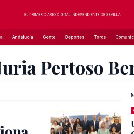
EL PRIMER DIARIO DIGITAL INDEPENDIENTE DE SEVILLA
la
Andalucía
Gente
Deportes
Toros
Comunic
Nuria Pertoso Be
M
piona