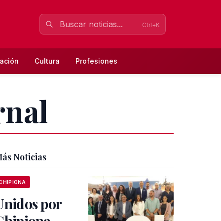
Ctrl+K
ación
Cultura
Profesiones
rnal
ás Noticias
CHIPIONA
Unidos por
Chipiona