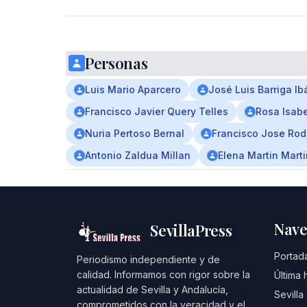
Personas
Luis Mario Aparcero
José Luis Barriga I
Francisco Javier Query Telles
Rosa Isabe
Nuria Pertoso Bernal
Francisco Jose Rod
Antonio Zaldua Millan
Elena Martin Marti
Nave
SevillaPress
Portad
Periodismo independiente y de
calidad. Informamos con rigor sobre la
Última 
actualidad de Sevilla y Andalucía,
Sevilla
comprometidos con la veracidad y el