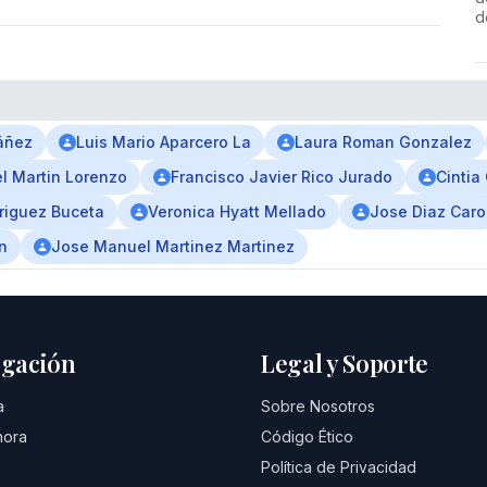
d
báñez
Luis Mario Aparcero La
Laura Roman Gonzalez
l Martin Lorenzo
Francisco Javier Rico Jurado
Cintia
riguez Buceta
Veronica Hyatt Mellado
Jose Diaz Caro
n
Jose Manuel Martinez Martinez
gación
Legal y Soporte
a
Sobre Nosotros
hora
Código Ético
Política de Privacidad