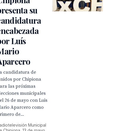
presenta su
candidatura
encabezada
por Luís
Mario
Aparcero
a candidatura de
nidos por Chipiona
ara las próximas
lecciones municipales
el 26 de mayo con Luis
ario Aparcero como
rimero de...
adiotelevisión Municipal
e Chipiona, 13 de mayo