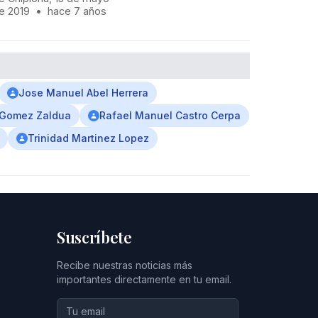
e 2019
•
hace 7 años
Jose Manuel Abel Herrera
 Gomez Zaldua
Rafael Manuel Castro Cerpa
Trinidad Martinez Lopez
Suscríbete
Recibe nuestras noticias más
importantes directamente en tu email.