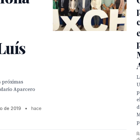
Luís
L
s próximas
U
 Mario Aparcero
p
e
d
yo de 2019
•
hace
M
p
R
d