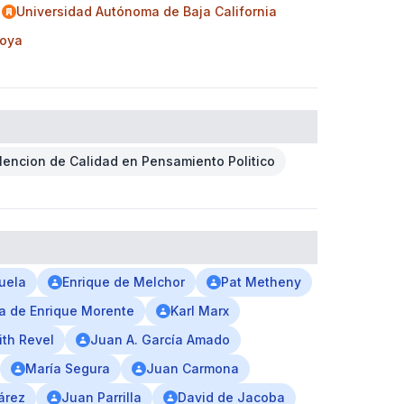
Universidad Autónoma de Baja California
Goya
encion de Calidad en Pensamiento Politico
uela
Enrique de Melchor
Pat Metheny
ia de Enrique Morente
Karl Marx
ith Revel
Juan A. García Amado
María Segura
Juan Carmona
árez
Juan Parrilla
David de Jacoba