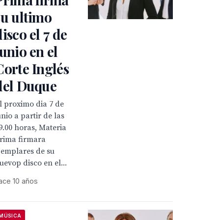
su ultimo
disco el 7 de
junio en el
Corte Inglés
del Duque
l proximo dia 7 de
unio a partir de las
9.00 horas, Materia
rima firmara
jemplares de su
uevop disco en el...
ace 10 años
MÚSICA