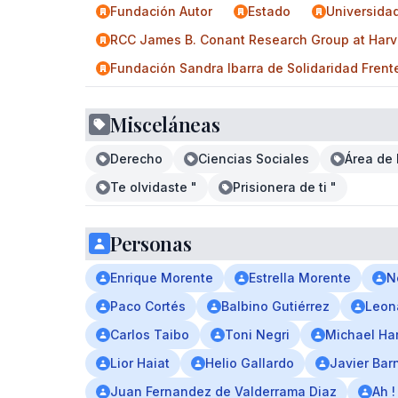
Fundación Autor
Estado
Universida
RCC James B. Conant Research Group at Harva
Fundación Sandra Ibarra de Solidaridad Frent
Misceláneas
Derecho
Ciencias Sociales
Área de 
Te olvidaste "
Prisionera de ti "
Personas
Enrique Morente
Estrella Morente
N
Paco Cortés
Balbino Gutiérrez
Leon
Carlos Taibo
Toni Negri
Michael Ha
Lior Haiat
Helio Gallardo
Javier Bar
Juan Fernandez de Valderrama Diaz
Ah !