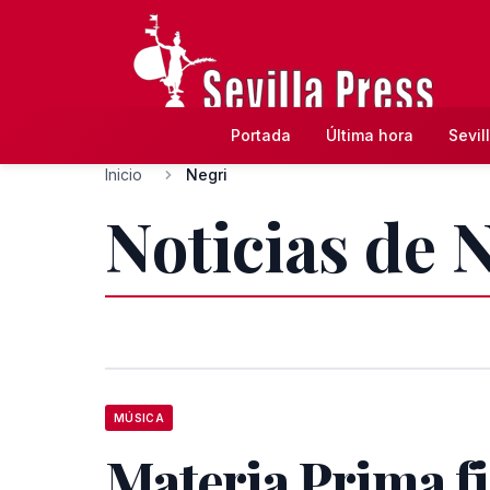
Portada
Última hora
Sevil
Inicio
Negri
Noticias de 
MÚSICA
Materia Prima f