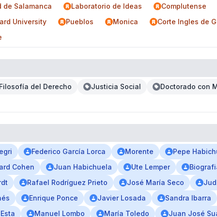
d de Salamanca
Laboratorio de Ideas
Complutense
rd University
Pueblos
Monica
Corte Ingles de 
e
Filosofía del Derecho
Justicia Social
Doctorado con M
egri
Federico García Lorca
Morente
Pepe Habich
ard Cohen
Juan Habichuela
Ute Lemper
Biograf
rdt
Rafael Rodríguez Prieto
José María Seco
Jud
nés
Enrique Ponce
Javier Losada
Sandra Ibarra
 Esta
Manuel Lombo
María Toledo
Juan José Su