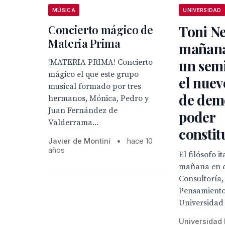
MÚSICA
UNIVERSIDAD
Concierto mágico de
Toni Ne
Materia Prima
mañana
un sem
!MATERIA PRIMA! Concierto
mágico el que este grupo
el nue
musical formado por tres
de demo
hermanos, Mónica, Pedro y
Juan Fernández de
poder
Valderrama...
constit
Javier de Montini
•
hace 10
años
El filósofo i
mañana en e
Consultoría,
Pensamiento 
Universidad
Universidad 