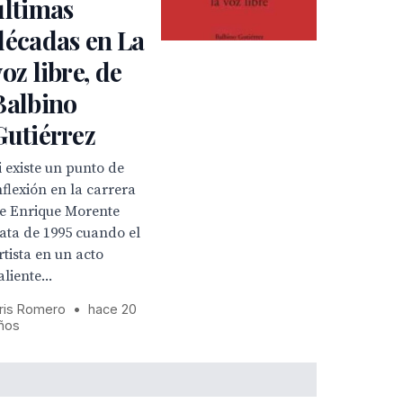
últimas
décadas en La
oz libre, de
Balbino
Gutiérrez
i existe un punto de
nflexión en la carrera
e Enrique Morente
ata de 1995 cuando el
rtista en un acto
aliente...
ris Romero
•
hace 20
ños