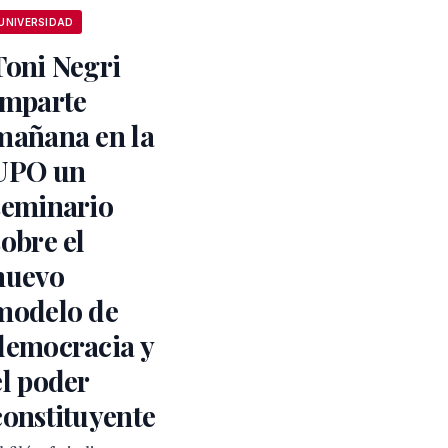
UNIVERSIDAD
Toni Negri
imparte
mañana en la
UPO un
seminario
sobre el
nuevo
modelo de
democracia y
el poder
constituyente