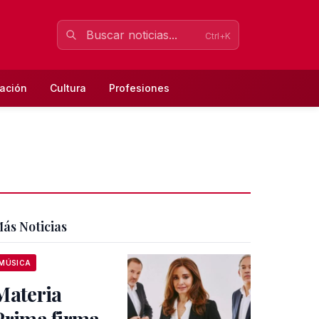
Ctrl+K
ación
Cultura
Profesiones
ás Noticias
MÚSICA
Materia
Prima firma