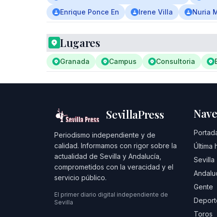
Enrique Ponce En
Irene Villa
Nuria 
Lugares
Granada
Campus
Consultoria
Nave
SevillaPress
Portad
Periodismo independiente y de
calidad. Informamos con rigor sobre la
Última 
actualidad de Sevilla y Andalucía,
Sevilla
comprometidos con la veracidad y el
Andalu
servicio público.
Gente
El primer diario digital independiente de
Deport
Sevilla
Toros