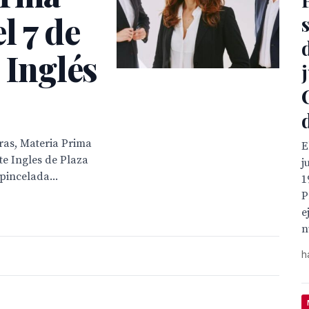
l 7 de
 Inglés
oras, Materia Prima
E
te Ingles de Plaza
j
pincelada...
1
P
e
n
h