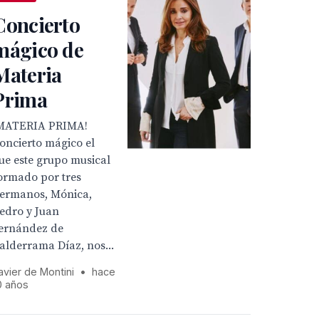
Concierto
mágico de
Materia
Prima
MATERIA PRIMA!
oncierto mágico el
ue este grupo musical
ormado por tres
ermanos, Mónica,
edro y Juan
ernández de
alderrama Díaz, nos...
avier de Montini
•
hace
0 años