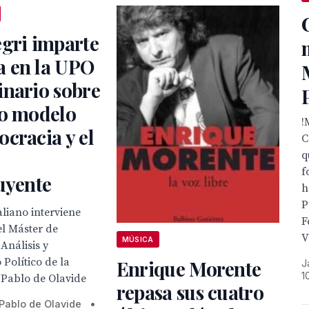
gri imparte
 en la UPO
inario sobre
vo modelo
!
cracia y el
C
q
f
uyente
h
P
taliano interviene
F
l Máster de
V
MÚSICA
 Análisis y
Político de la
Enrique Morente
J
1
 Pablo de Olavide
repasa sus cuatro
Pablo de Olavide
•