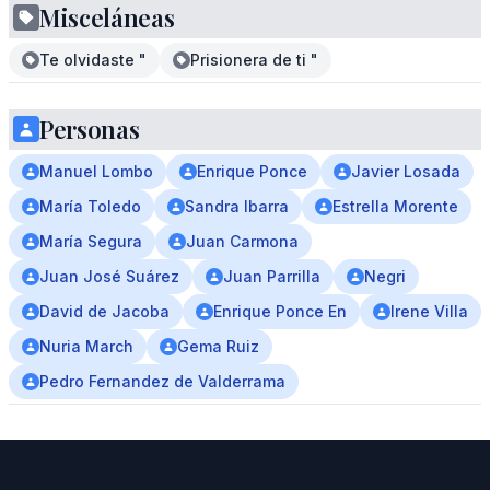
Misceláneas
Te olvidaste "
Prisionera de ti "
Personas
Manuel Lombo
Enrique Ponce
Javier Losada
María Toledo
Sandra Ibarra
Estrella Morente
María Segura
Juan Carmona
Juan José Suárez
Juan Parrilla
Negri
David de Jacoba
Enrique Ponce En
Irene Villa
Nuria March
Gema Ruiz
Pedro Fernandez de Valderrama