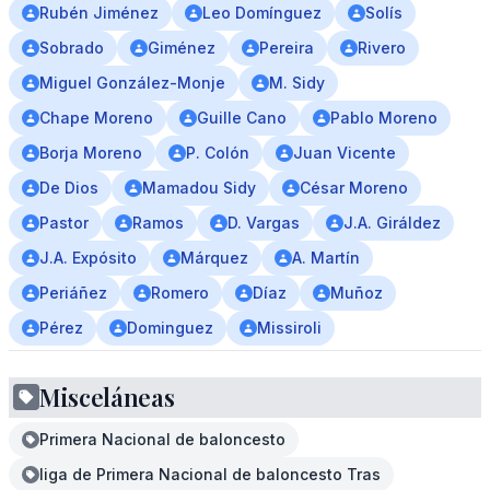
Rubén Jiménez
Leo Domínguez
Solís
Sobrado
Giménez
Pereira
Rivero
Miguel González-Monje
M. Sidy
Chape Moreno
Guille Cano
Pablo Moreno
Borja Moreno
P. Colón
Juan Vicente
De Dios
Mamadou Sidy
César Moreno
Pastor
Ramos
D. Vargas
J.A. Giráldez
J.A. Expósito
Márquez
A. Martín
Periáñez
Romero
Díaz
Muñoz
Pérez
Dominguez
Missiroli
Misceláneas
Primera Nacional de baloncesto
liga de Primera Nacional de baloncesto Tras