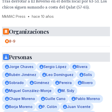
Tras derrotar a El Reverso en el derbi local por 63-53. Los
chicos siguen sumando a costa del Qalat (57-65).
MkMAC Press
•
hace 10 años
Organizaciones
8-9
Personas
Jorge Chaves
Sergio López
Rivera
Rubén Jiménez
Leo Domínguez
Solís
Sobrado
Giménez
Pereira
Rivero
Miguel González-Monje
M. Sidy
Chape Moreno
Guille Cano
Pablo Moreno
Borja Moreno
P. Colón
Juan Vicente