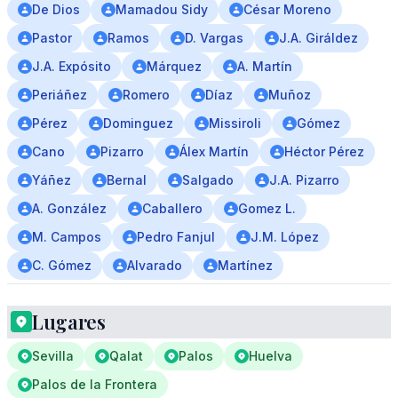
De Dios
Mamadou Sidy
César Moreno
Pastor
Ramos
D. Vargas
J.A. Giráldez
J.A. Expósito
Márquez
A. Martín
Periáñez
Romero
Díaz
Muñoz
Pérez
Dominguez
Missiroli
Gómez
Cano
Pizarro
Álex Martín
Héctor Pérez
Yáñez
Bernal
Salgado
J.A. Pizarro
A. González
Caballero
Gomez L.
M. Campos
Pedro Fanjul
J.M. López
C. Gómez
Alvarado
Martínez
Lugares
Sevilla
Qalat
Palos
Huelva
Palos de la Frontera