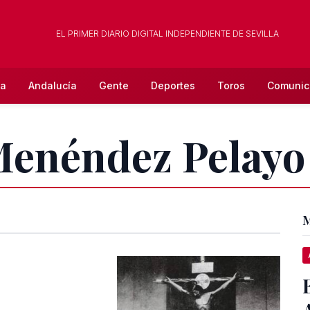
EL PRIMER DIARIO DIGITAL INDEPENDIENTE DE SEVILLA
la
Andalucía
Gente
Deportes
Toros
Comunic
 Menéndez Pelayo
M