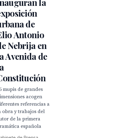
inauguran la
exposición
urbana de
Elio Antonio
de Nebrija en
la Avenida de
la
Constitución
5 mupis de grandes
imensiones acogen
iferentes referencias a
a obra y trabajos del
utor de la primera
ramática española
abinete de Prensa