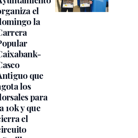
organiza el
domingo la
Carrera
Popular
Caixabank-
Casco
Antiguo que
agota los
dorsales para
la 10k y que
cierra el
circuito