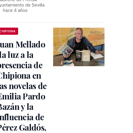
yuntamiento de Sevilla
•
hace 4 años
CHIPIONA
Juan Mellado
da luz a la
presencia de
Chipiona en
las novelas de
Emilia Pardo
Bazán y la
influencia de
Pérez Galdós,