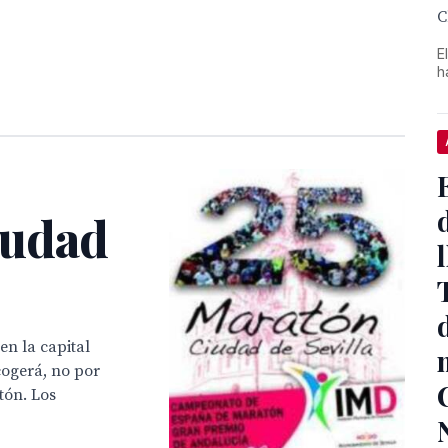
C
E
h
iudad
en la capital
cogerá, no por
tón. Los