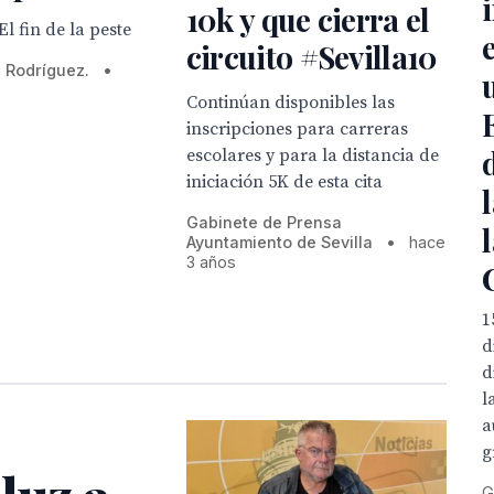
10k y que cierra el
l fin de la peste
circuito #Sevilla10
 Rodríguez.
•
Continúan disponibles las
inscripciones para carreras
escolares y para la distancia de
iniciación 5K de esta cita
Gabinete de Prensa
Ayuntamiento de Sevilla
•
hace
3 años
1
d
d
l
a
g
G