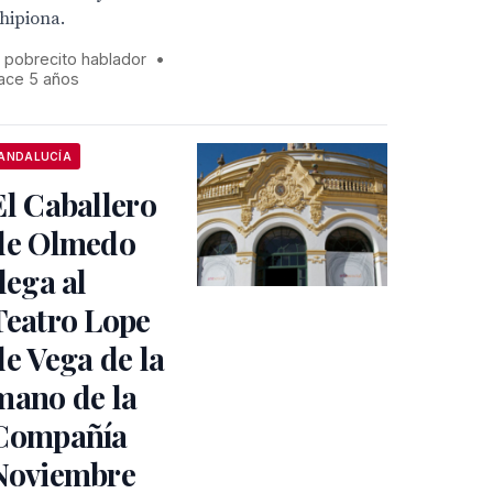
hipiona.
l pobrecito hablador
•
ace 5 años
ANDALUCÍA
El Caballero
de Olmedo
llega al
Teatro Lope
de Vega de la
mano de la
Compañía
Noviembre