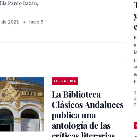
milia Pardo Bazán,
 de 2021.
•
hace 5
E
i
M
p
s
e
P
LITERATURA
La Biblioteca
R
d
Clásicos Andaluces
d
publica una
antología de las
críticas literarias