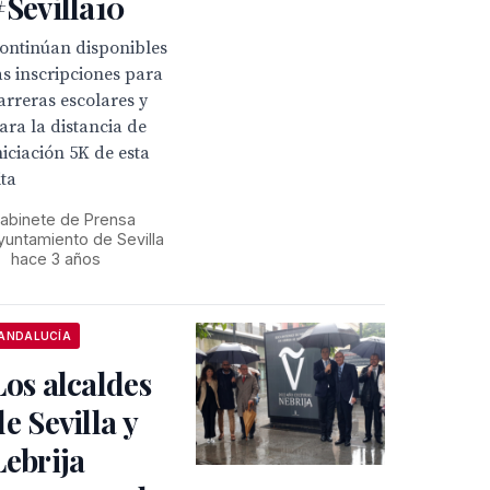
#Sevilla10
ontinúan disponibles
as inscripciones para
arreras escolares y
ara la distancia de
niciación 5K de esta
ita
abinete de Prensa
yuntamiento de Sevilla
•
hace 3 años
ANDALUCÍA
Los alcaldes
de Sevilla y
Lebrija