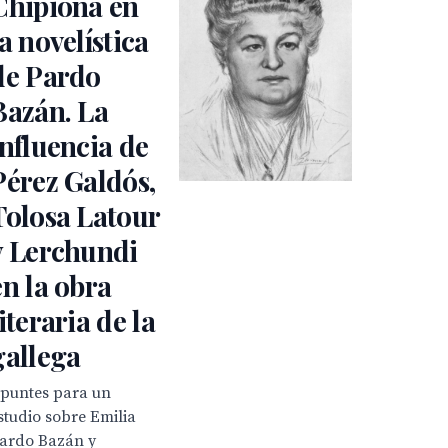
Chipiona en
la novelística
de Pardo
Bazán. La
influencia de
Pérez Galdós,
Tolosa Latour
y Lerchundi
en la obra
literaria de la
gallega
puntes para un
studio sobre Emilia
ardo Bazán y