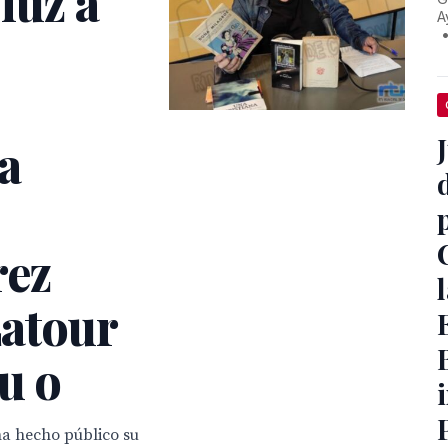
luz a
A
a
rez
Latour
u o
ha hecho público su