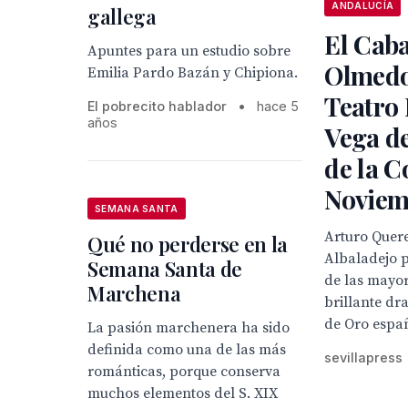
ANDALUCÍA
gallega
El Caba
Apuntes para un estudio sobre
Olmedo 
Emilia Pardo Bazán y Chipiona.
Teatro
El pobrecito hablador
•
hace 5
años
Vega d
de la 
Noviem
SEMANA SANTA
Arturo Quere
Qué no perderse en la
Albaladejo 
Semana Santa de
de las mayor
Marchena
brillante dr
de Oro espa
La pasión marchenera ha sido
definida como una de las más
sevillapress
románticas, porque conserva
muchos elementos del S. XIX