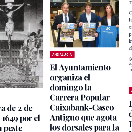
C
l
c
p
i
c
ANDALUCÍA
G
El Ayuntamiento
A
organiza el
domingo la
Carrera Popular
Caixabank-Casco
a de 2 de
Antiguo que agota
 1649 por el
los dorsales para la
a peste