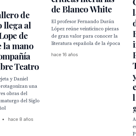
de Blanco White
llero de
El profesor Fernando Durán
llega al
López reúne veinticinco piezas
 Lope de
de gran valor para conocer la
e la mano
literatura española de la época
Compañía
hace 16 años
bre Teatro
jeta y Daniel
protagonizan una
es obras del
amaturgo del Siglo
ñol
A
•
hace 8 años
e
P