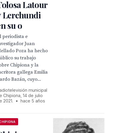
Tolosa Latour
y Lerchundi
en su o
l periodista e
nvestigador Juan
ellado Poza ha hecho
úblico su trabajo
obre Chipiona y la
scritora gallega Emilia
ardo Bazán, cuyo...
adiotelevisión municipal
e Chipiona, 14 de julio
e 2021.
•
hace 5 años
CHIPIONA