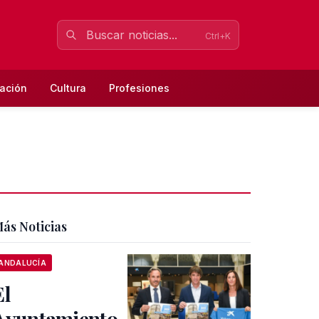
Ctrl+K
ación
Cultura
Profesiones
ás Noticias
ANDALUCÍA
El
Ayuntamiento