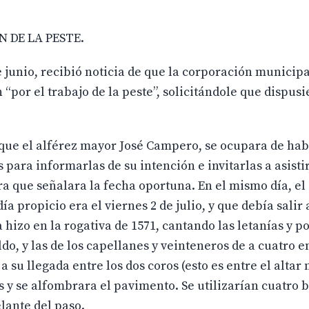
N DE LA PESTE.
de junio, recibió noticia de que la corporación municip
 “por el trabajo de la peste”, solicitándole que dispus
 que el alférez mayor José Campero, se ocupara de hab
 para informarlas de su intención e invitarlas a asisti
ra que señalara la fecha oportuna. En el mismo día, el
a propicio era el viernes 2 de julio, y que debía salir a
a hizo en la rogativa de 1571, cantando las letanías y p
ildo, y las de los capellanes y veinteneros de a cuatro en
 su llegada entre los dos coros (esto es entre el altar 
res y se alfombrara el pavimento. Se utilizarían cuatro
elante del paso.