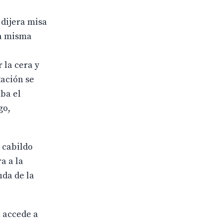
 dijera misa
la misma
 la cera y
tación se
ba el
go,
 cabildo
a a la
nda de la
n accede a