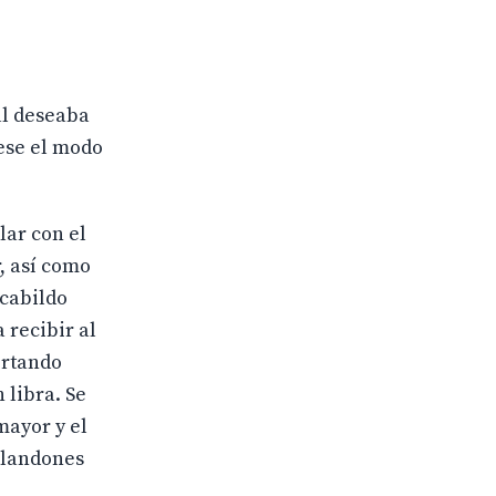
al deseaba
iese el modo
lar con el
r, así como
 cabildo
 recibir al
ortando
 libra. Se
mayor y el
 blandones