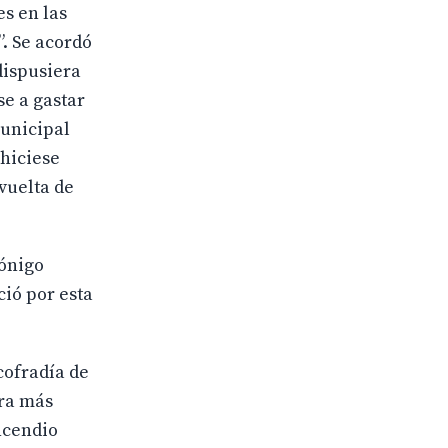
es en las
”. Se acordó
dispusiera
se a gastar
municipal
 hiciese
 vuelta de
nónigo
ció por esta
cofradía de
era más
ncendio