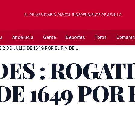
EL PRIMER DIARIO DIGITAL INDEPENDIENTE DE SEVILLA
la
Andalucía
Gente
Deportes
Toros
Comunic
EFEMERIDES : ROGATIVA DE 2 DE JULIO DE 1649 POR EL FIN DE L...
ES : ROGATI
DE 1649 POR 
.