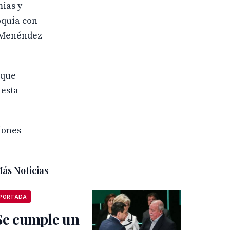
mias y
oquia con
y Menéndez
 que
 esta
iones
ás Noticias
PORTADA
Se cumple un