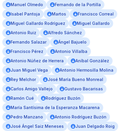
Manuel Olmedo
Fernando de la Portilla
Isabel Pantoja
Martos
Francisco Correal
Miguel Gallardo Rodríguez
Miguel Gallardo
Antonio Ruiz
Alfredo Sánchez
Fernando Salazar
Ángel Bajuelo
Francisco Pérez
Antonio Villalba
Antonio Núñez de Herrera
Aníbal González
Juan Miguel Vega
Antonio Hermosilla Molina
Rey Melchor
José María Bueno Monreal
Carlos Amigo Vallejo
Gustavo Bacarisas
Ramón Cué
Rodríguez Buzón
María Santísima de la Esperanza Macarena
Pedro Manzano
Antonio Rodríguez Buzón
José Ángel Saiz Meneses
Juan Delgado Roig