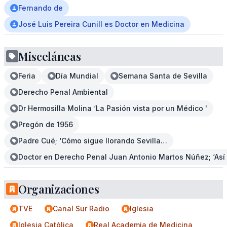
Fernando de
José Luis Pereira Cunill es Doctor en Medicina
Misceláneas
Feria
Día Mundial
Semana Santa de Sevilla
Derecho Penal Ambiental
Dr Hermosilla Molina ‘La Pasión vista por un Médico '
Pregón de 1956
Padre Cué; ‘Cómo sigue llorando Sevilla…
Doctor en Derecho Penal Juan Antonio Martos Núñez; ‘Así 
Organizaciones
TVE
Canal Sur Radio
Iglesia
Iglesia Católica
Real Academia de Medicina