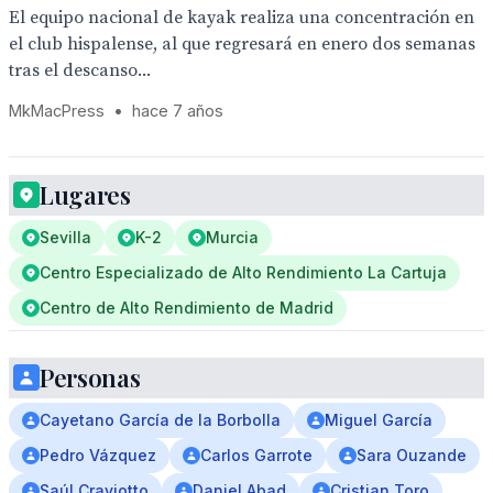
El equipo nacional de kayak realiza una concentración en
el club hispalense, al que regresará en enero dos semanas
tras el descanso...
MkMacPress
•
hace 7 años
Lugares
Sevilla
K-2
Murcia
Centro Especializado de Alto Rendimiento La Cartuja
Centro de Alto Rendimiento de Madrid
Personas
Cayetano García de la Borbolla
Miguel García
Pedro Vázquez
Carlos Garrote
Sara Ouzande
Saúl Craviotto
Daniel Abad
Cristian Toro