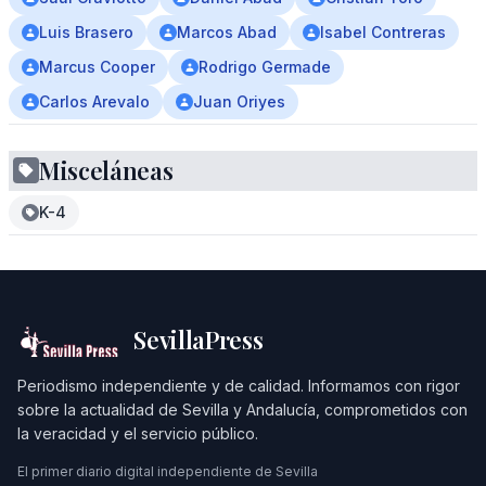
Luis Brasero
Marcos Abad
Isabel Contreras
Marcus Cooper
Rodrigo Germade
Carlos Arevalo
Juan Oriyes
Misceláneas
K-4
SevillaPress
Periodismo independiente y de calidad. Informamos con rigor
sobre la actualidad de Sevilla y Andalucía, comprometidos con
la veracidad y el servicio público.
El primer diario digital independiente de Sevilla