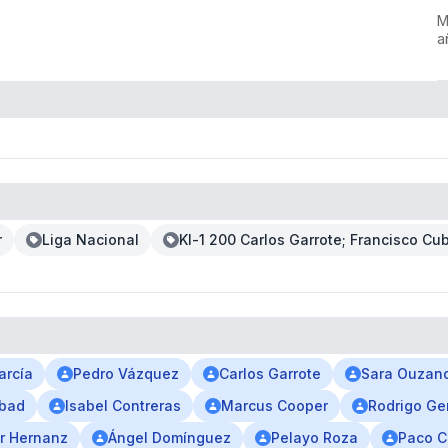
M
a
r
Liga Nacional
Kl-1 200 Carlos Garrote; Francisco Cu
arcía
Pedro Vázquez
Carlos Garrote
Sara Ouzan
bad
Isabel Contreras
Marcus Cooper
Rodrigo G
r Hernanz
Ángel Domínguez
Pelayo Roza
Paco C