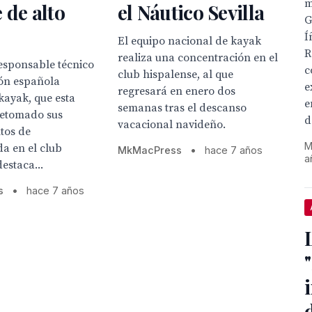
m
 de alto
el Náutico Sevilla
G
Í
El equipo nacional de kayak
R
realiza una concentración en el
esponsable técnico
c
club hispalense, al que
ión española
e
regresará en enero dos
kayak, que esta
e
semanas tras el descanso
etomado sus
d
vacacional navideño.
tos de
M
a en el club
MkMacPress
•
hace 7 años
a
estaca...
s
•
hace 7 años