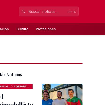
Ctrl+K
ación
Cultura
Profesiones
ás Noticias
ANDALUCÍA DEPORTIVA
El
bimedallista