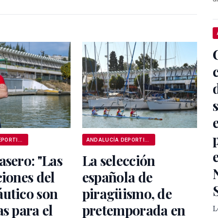
ANDALUCÍA DEPORTIVA
ANDALUCÍA DEPORTIVA
asero: "Las
La selección
ciones del
española de
áutico son
piragüismo, de
as para el
pretemporada en
L