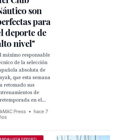
Náutico son
perfectas para
el deporte de
alto nivel"
l máximo responsable
écnico de la selección
spañola absoluta de
ayak, que esta semana
a retomado sus
ntrenamientos de
retemporada en el...
kMAC Press
•
hace 7
ños
ANDALUCÍA DEPORTIVA