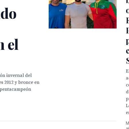
ndo
 el
E
ón invernal del
a
es 2012 y bronce en
c
y pentacampeón
d
p
L
e
M
a