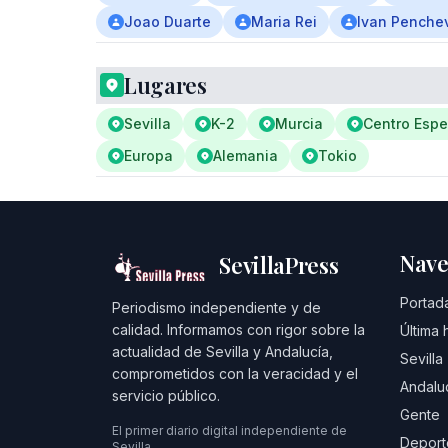
Joao Duarte
Maria Rei
Ivan Penche
Lugares
Sevilla
K-2
Murcia
Centro Espe
Europa
Alemania
Tokio
Nave
SevillaPress
Portad
Periodismo independiente y de
calidad. Informamos con rigor sobre la
Última 
actualidad de Sevilla y Andalucía,
Sevilla
comprometidos con la veracidad y el
Andalu
servicio público.
Gente
El primer diario digital independiente de
Deport
Sevilla