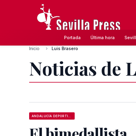
Portada
Última hora
Sevil
Inicio
Luis Brasero
Noticias de 
ANDALUCÍA DEPORTIVA
El bimedallista