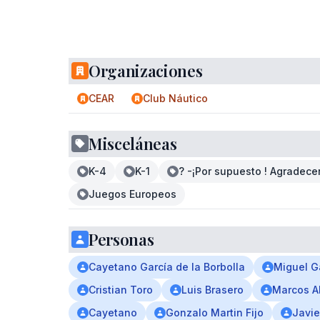
Organizaciones
CEAR
Club Náutico
Misceláneas
K-4
K-1
? -¡Por supuesto ! Agradece
Juegos Europeos
Personas
Cayetano García de la Borbolla
Miguel G
Cristian Toro
Luis Brasero
Marcos A
Cayetano
Gonzalo Martin Fijo
Javie