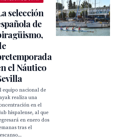
La selección
española de
piragüismo,
de
pretemporada
en el Náutico
Sevilla
l equipo nacional de
ayak realiza una
oncentración en el
lub hispalense, al que
egresará en enero dos
emanas tras el
escanso...