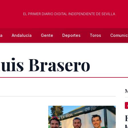
EL PRIMER DIARIO DIGITAL INDEPENDIENTE DE SEVILLA
la
Andalucía
Gente
Deportes
Toros
Comunic
Luis Brasero
M