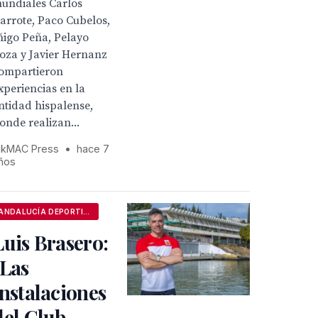
undiales Carlos
arrote, Paco Cubelos,
ñigo Peña, Pelayo
oza y Javier Hernanz
ompartieron
xperiencias en la
ntidad hispalense,
onde realizan...
kMAC Press
•
hace 7
ños
ANDALUCÍA DEPORTIVA
Luis Brasero:
"Las
instalaciones
del Club