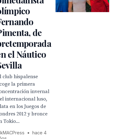
olímpico
Fernando
Pimenta, de
pretemporada
en el Náutico
Sevilla
l club hispalense
coge la primera
oncentración invernal
el internacional luso,
lata en los Juegos de
ondres 2012 y bronce
n Tokio...
kMACPress
•
hace 4
ños