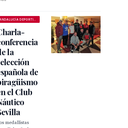
ANDALUCÍA DEPORTIVA
Charla-
conferencia
de la
selección
española de
piragüismo
en el Club
Náutico
Sevilla
os medallistas