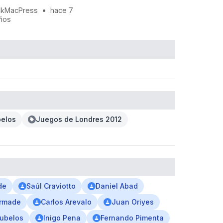
kMacPress
•
hace 7
ños
belos
Juegos de Londres 2012
de
Saúl Craviotto
Daniel Abad
ermade
Carlos Arevalo
Juan Oriyes
ubelos
Inigo Pena
Fernando Pimenta