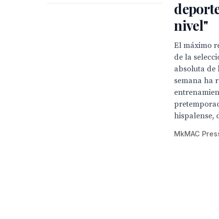
deporte
nivel"
El máximo r
de la selecc
absoluta de 
semana ha r
entrenamien
pretemporad
hispalense, d
MkMAC Pres