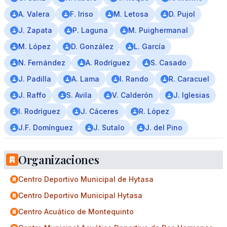
A. Valera
F. Iriso
M. Letosa
D. Pujol
J. Zapata
P. Laguna
M. Puighermanal
M. López
D. González
L. García
N. Fernández
A. Rodríguez
S. Casado
J. Padilla
A. Lama
I. Rando
R. Caracuel
J. Raffo
S. Avila
V. Calderón
J. Iglesias
I. Rodríguez
J. Cáceres
R. López
J.F. Domínguez
J. Sutalo
J. del Pino
Organizaciones
Centro Deportivo Municipal de Hytasa
Centro Deportivo Municipal Hytasa
Centro Acuático de Montequinto