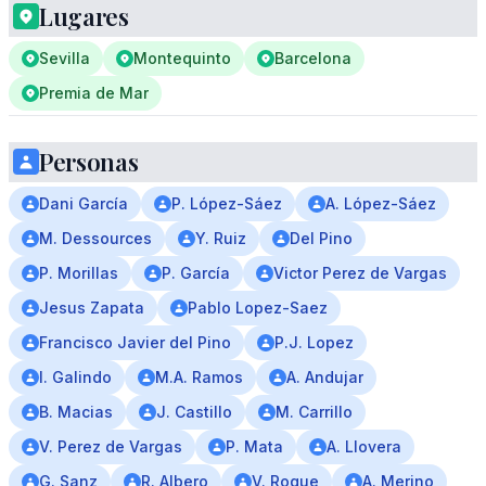
Lugares
Sevilla
Montequinto
Barcelona
Premia de Mar
Personas
Dani García
P. López-Sáez
A. López-Sáez
M. Dessources
Y. Ruiz
Del Pino
P. Morillas
P. García
Victor Perez de Vargas
Jesus Zapata
Pablo Lopez-Saez
Francisco Javier del Pino
P.J. Lopez
I. Galindo
M.A. Ramos
A. Andujar
B. Macias
J. Castillo
M. Carrillo
V. Perez de Vargas
P. Mata
A. Llovera
G. Sanz
R. Albero
V. Roque
A. Merino