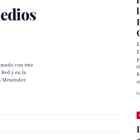
Medios
E
E
p
amado con este
t
 Red y en la
B
ina Menéndez
e
h