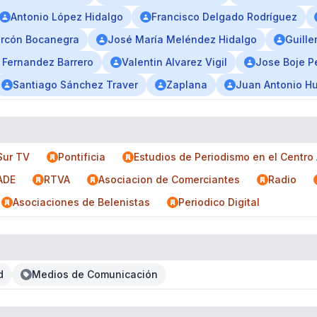
Antonio López Hidalgo
Francisco Delgado Rodríguez
arcón Bocanegra
José María Meléndez Hidalgo
Guill
 Fernandez Barrero
Valentin Alvarez Vigil
Jose Boje P
Santiago Sánchez Traver
Zaplana
Juan Antonio H
Sur TV
Pontificia
Estudios de Periodismo en el Centro
ADE
RTVA
Asociacion de Comerciantes
Radio
Asociaciones de Belenistas
Periodico Digital
d
Medios de Comunicación