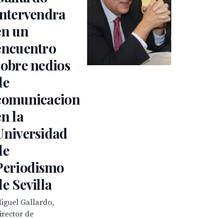
intervendra
en un
encuentro
sobre nedios
de
comunicacion
en la
Universidad
de
Periodismo
de Sevilla
iguel Gallardo,
irector de