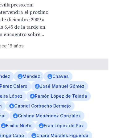
evillapress.com
ntervendra el proximo
 de diciembre 2009 a
as 6,45 de la tarde en
n encuentro sobre...
ace 16 años
ández
Méndez
Chaves
 Pérez Calero
José Manuel Gómez
veira López
Ramón López de Tejada
n
Gabriel Corbacho Bermejo
nal
Cristina Menéndez González
Emilio Nieto
Fran López de Paz
arriga Cano
Charo Morales Figueroa