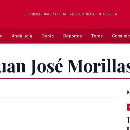
EL PRIMER DIARIO DIGITAL INDEPENDIENTE DE SEVILLA
la
Andalucía
Gente
Deportes
Toros
Comunic
Juan José Morill
M