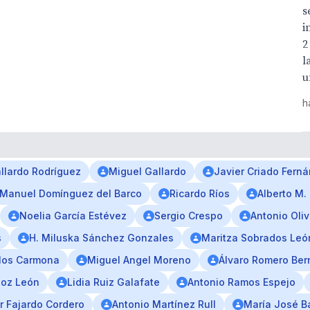
s
i
2
l
u
h
llardo Rodríguez
Miguel Gallardo
Javier Criado Fern
Manuel Domínguez del Barco
Ricardo Ríos
Alberto M.
Noelia García Estévez
Sergio Crespo
Antonio Oli
s
H. Miluska Sánchez Gonzales
Maritza Sobrados Leó
los Carmona
Miguel Angel Moreno
Álvaro Romero Ber
oz León
Lidia Ruiz Galafate
Antonio Ramos Espejo
r Fajardo Cordero
Antonio Martínez Rull
María José B