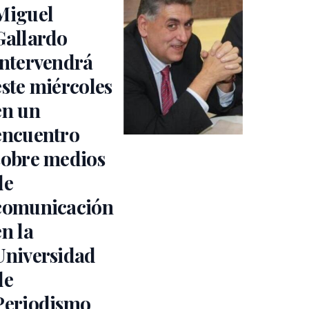
Miguel
Gallardo
intervendrá
este miércoles
en un
encuentro
sobre medios
de
comunicación
en la
Universidad
de
Periodismo