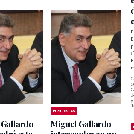
E
E
p
t
B
e
C
G
G
J
y
T
PERIODISTAS
 Gallardo
Miguel Gallardo
ndrá este
intervendra en un