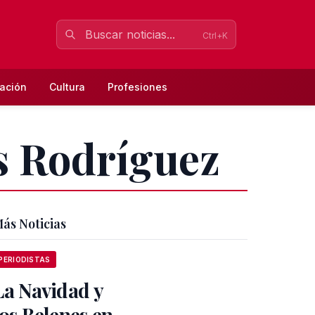
Ctrl+K
ación
Cultura
Profesiones
as Rodríguez
ás Noticias
PERIODISTAS
La Navidad y
los Belenes en