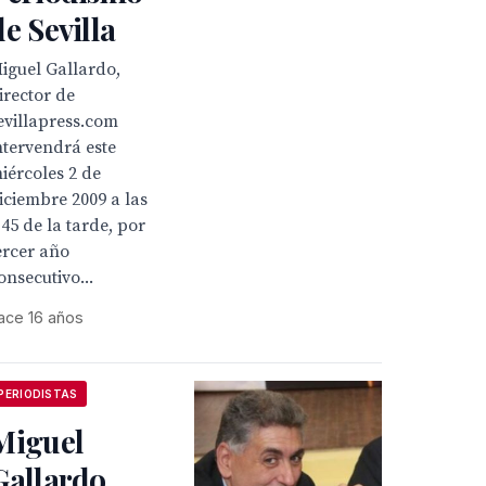
de Sevilla
iguel Gallardo,
irector de
evillapress.com
ntervendrá este
iércoles 2 de
iciembre 2009 a las
,45 de la tarde, por
ercer año
onsecutivo...
ace 16 años
PERIODISTAS
Miguel
Gallardo