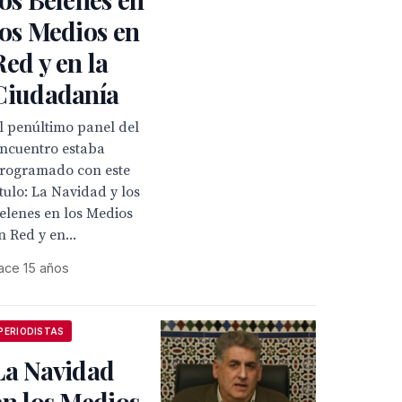
los Medios en
Red y en la
Ciudadanía
l penúltimo panel del
ncuentro estaba
rogramado con este
ítulo: La Navidad y los
elenes en los Medios
n Red y en...
ace 15 años
PERIODISTAS
La Navidad
en los Medios