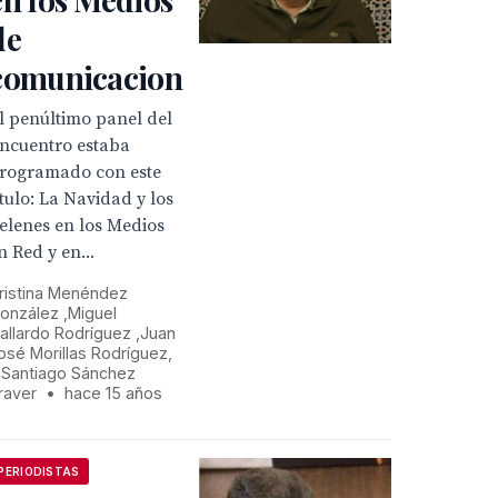
de
comunicacion
l penúltimo panel del
ncuentro estaba
rogramado con este
ítulo: La Navidad y los
elenes en los Medios
n Red y en...
ristina Menéndez
onzález ,Miguel
allardo Rodríguez ,Juan
osé Morillas Rodríguez,
 Santiago Sánchez
raver
•
hace 15 años
PERIODISTAS