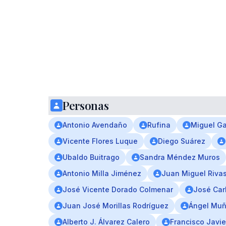
Personas
Antonio Avendaño
Rufina
Miguel Ga
Vicente Flores Luque
Diego Suárez
Ubaldo Buitrago
Sandra Méndez Muros
Antonio Milla Jiménez
Juan Miguel Riva
José Vicente Dorado Colmenar
José Car
Juan José Morillas Rodríguez
Ángel Muñ
Alberto J. Álvarez Calero
Francisco Javie