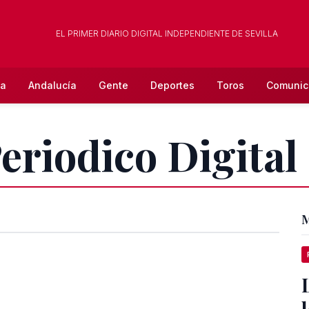
EL PRIMER DIARIO DIGITAL INDEPENDIENTE DE SEVILLA
la
Andalucía
Gente
Deportes
Toros
Comunic
eriodico Digital
M