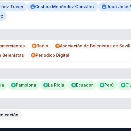
chez Traver
Cristina Menéndez González
Juan José M
ez
Comerciantes
Radio
Asociación de Belenistas de Sevill
 Belenistas
Periodico Digital
ía
Pamplona
La Rioja
Ecuador
Perú
Ci
nicación