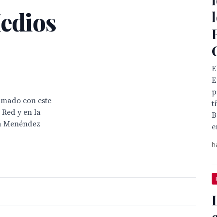
Medios
E
E
p
amado con este
t
 Red y en la
B
ina Menéndez
e
h