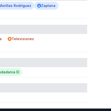
orillas Rodríguez
Zaplana
a
Televisiones
udadania El