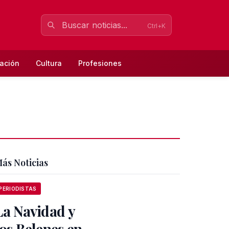
Ctrl+K
ación
Cultura
Profesiones
ás Noticias
PERIODISTAS
La Navidad y
los Belenes en