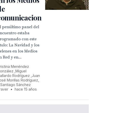
de
comunicacion
l penúltimo panel del
ncuentro estaba
rogramado con este
ítulo: La Navidad y los
elenes en los Medios
n Red y en...
ristina Menéndez
onzález ,Miguel
allardo Rodríguez ,Juan
osé Morillas Rodríguez,
 Santiago Sánchez
raver
•
hace 15 años