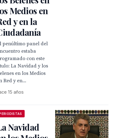
los Medios en
Red y en la
Ciudadanía
l penúltimo panel del
ncuentro estaba
rogramado con este
ítulo: La Navidad y los
elenes en los Medios
n Red y en...
ace 15 años
PERIODISTAS
La Navidad
en los Medios