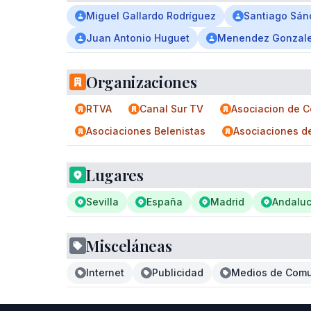
Miguel Gallardo Rodríguez
Santiago Sán
Juan Antonio Huguet
Menendez Gonzal
Organizaciones
RTVA
Canal Sur TV
Asociacion de 
Asociaciones Belenistas
Asociaciones de
Lugares
Sevilla
España
Madrid
Andaluc
Misceláneas
Internet
Publicidad
Medios de Comu