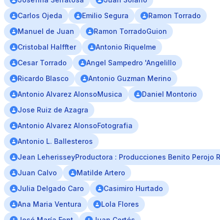
Carlos Ojeda
Emilio Segura
Ramon Torrado
Manuel de Juan
Ramon TorradoGuion
Cristobal Halffter
Antonio Riquelme
Cesar Torrado
Angel Sampedro 'Angelillo
Ricardo Blasco
Antonio Guzman Merino
Antonio Alvarez AlonsoMusica
Daniel Montorio
Jose Ruiz de Azagra
Antonio Alvarez AlonsoFotografia
Antonio L. Ballesteros
Jean LeherisseyProductora : Producciones Benito Perojo 
Juan Calvo
Matilde Artero
Julia Delgado Caro
Casimiro Hurtado
Ana Maria Ventura
Lola Flores
José María Font
Juan Cortés