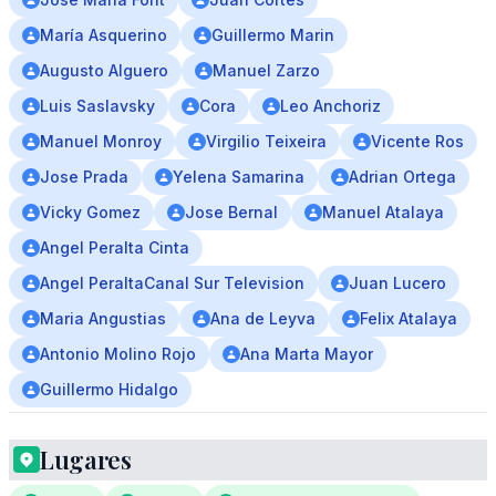
María Asquerino
Guillermo Marin
Augusto Alguero
Manuel Zarzo
Luis Saslavsky
Cora
Leo Anchoriz
Manuel Monroy
Virgilio Teixeira
Vicente Ros
Jose Prada
Yelena Samarina
Adrian Ortega
Vicky Gomez
Jose Bernal
Manuel Atalaya
Angel Peralta Cinta
Angel PeraltaCanal Sur Television
Juan Lucero
Maria Angustias
Ana de Leyva
Felix Atalaya
Antonio Molino Rojo
Ana Marta Mayor
Guillermo Hidalgo
Lugares