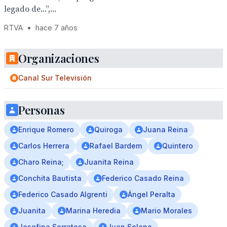
legado de...”,...
RTVA
•
hace 7 años
Organizaciones
Canal Sur Televisión
Personas
Enrique Romero
Quiroga
Juana Reina
Carlos Herrera
Rafael Bardem
Quintero
Charo Reina;
Juanita Reina
Conchita Bautista
Federico Casado Reina
Federico Casado Algrenti
Ángel Peralta
Juanita
Marina Heredia
Mario Morales
Josefina Serratosa
Juan Solano