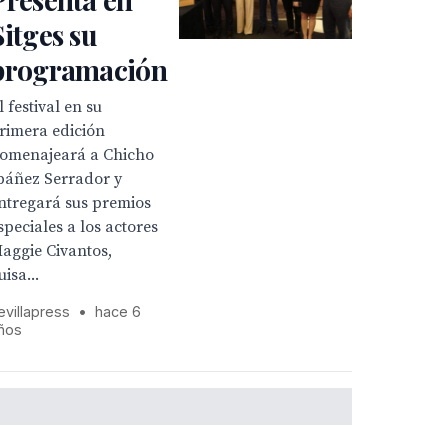
Sitges su
programación
l festival en su
rimera edición
omenajeará a Chicho
báñez Serrador y
ntregará sus premios
speciales a los actores
aggie Civantos,
uisa...
evillapress
•
hace 6
ños