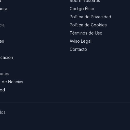
a
Sobre Nosotros
hora
Código Ético
Política de Privacidad
cía
Política de Cookies
Términos de Uso
es
Aviso Legal
Contacto
cación
iones
 de Noticias
eed
dos.