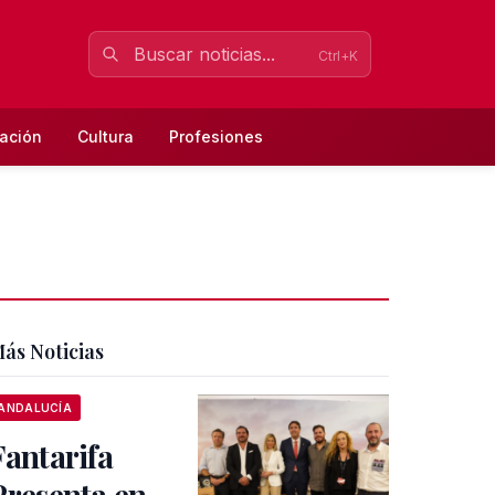
Ctrl+K
ación
Cultura
Profesiones
ás Noticias
ANDALUCÍA
Fantarifa
Presenta en