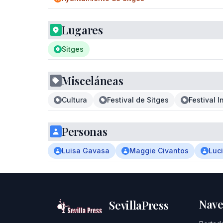
Lugares
Sitges
Misceláneas
Cultura
Festival de Sitges
Festival 
Personas
Luisa Gavasa
Maggie Civantos
Luc
Nave
SevillaPress