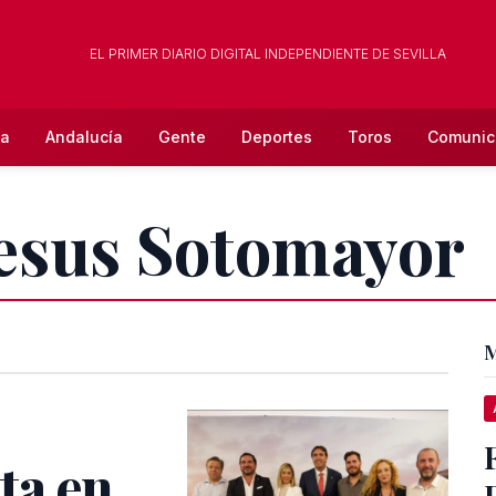
EL PRIMER DIARIO DIGITAL INDEPENDIENTE DE SEVILLA
la
Andalucía
Gente
Deportes
Toros
Comunic
Jesus Sotomayor
M
ta en