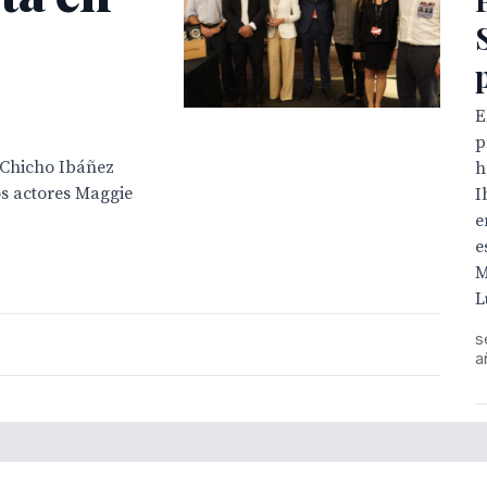
E
p
a Chicho Ibáñez
h
os actores Maggie
I
e
e
M
L
s
a