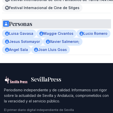
Festival Internacional de Cine de Sitges
Personas
Luisa Gavasa
Maggie Civantos
Lucio Romero
Jesus Sotomayor
Xavier Salmeron;
Angel Sala
Joan Lluis Goas
SevillaPress
Periodismo independiente y de calidad. Informamos con rigor
sobre la actualidad de Sevilla y Andalucía, comprometidos con
la veracidad y el servicio público.
El primer diario digital independiente de Sevilla