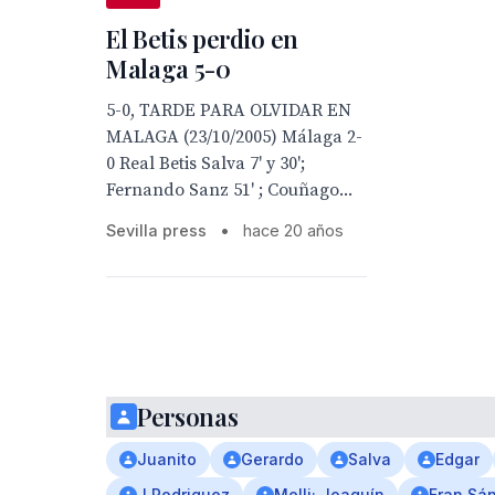
El Betis perdio en
Malaga 5-0
5-0, TARDE PARA OLVIDAR EN
MALAGA (23/10/2005) Málaga 2-
0 Real Betis Salva 7' y 30';
Fernando Sanz 51' ; Couñago...
Sevilla press
•
hace 20 años
Personas
Juanito
Gerardo
Salva
Edgar
J.Rodriguez
Melli; Joaquín
Fran Sá