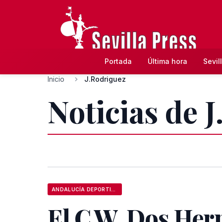
Portada
Última hora
Sevil
Inicio
J.Rodriguez
Noticias de 
ANDALUCÍA DEPORTIVA
El C.W. Dos He