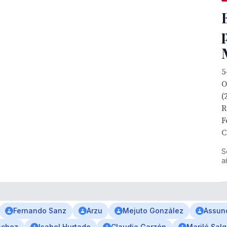
5
O
(
R
F
C
S
a
Fernando Sanz
Arzu
Mejuto González
Assun
nchez
Isabel Hurtado
Claudia Garzón
Mariló Sal