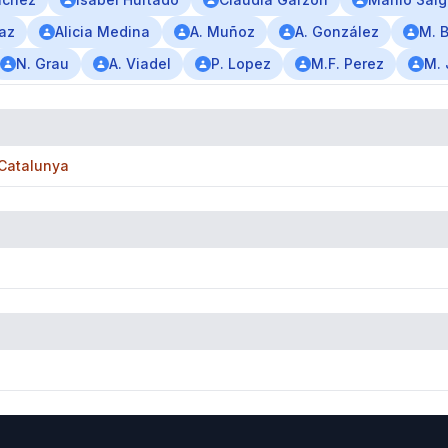
iaz
Alicia Medina
A. Muñoz
A. González
M. B
N. Grau
A. Viadel
P. Lopez
M.F. Perez
M.
 Catalunya