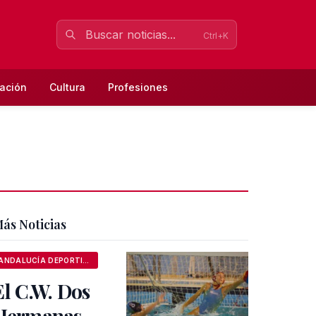
Ctrl+K
ación
Cultura
Profesiones
ás Noticias
ANDALUCÍA DEPORTIVA
El C.W. Dos
Hermanas