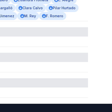
argalló
Clara Calvo
Pilar Hurtado
 Jimenez
M. Rey
F. Romero