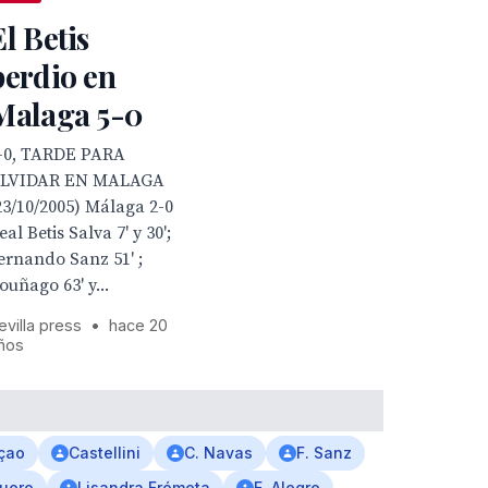
El Betis
perdio en
Malaga 5-0
-0, TARDE PARA
LVIDAR EN MALAGA
23/10/2005) Málaga 2-0
eal Betis Salva 7' y 30';
ernando Sanz 51' ;
ouñago 63' y...
evilla press
•
hace 20
ños
çao
Castellini
C. Navas
F. Sanz
guero
Lisandra Frómeta
E. Alegre