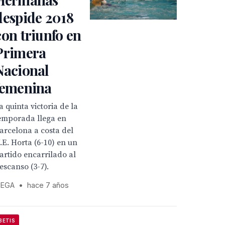
despide 2018
con triunfo en
Primera
Nacional
femenina
a quinta victoria de la
emporada llega en
arcelona a costa del
.E. Horta (6-10) en un
artido encarrilado al
escanso (3-7).
EGA
•
hace 7 años
BETIS