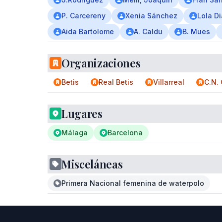
P. Carcereny
Xenia Sánchez
Lola D
Aida Bartolome
A. Caldu
B. Mues
Organizaciones
Betis
Real Betis
Villarreal
C.N.
Lugares
Málaga
Barcelona
Misceláneas
Primera Nacional femenina de waterpolo