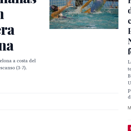
n
era
na
elona a costa del
L
scanso (3-7).
t
B
U
p
d
M