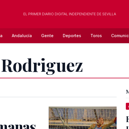
EL PRIMER DIARIO DIGITAL INDEPENDIENTE DE SEVILLA
la
Andalucía
Gente
Deportes
Toros
Comunic
J.Rodriguez
M
rmanas