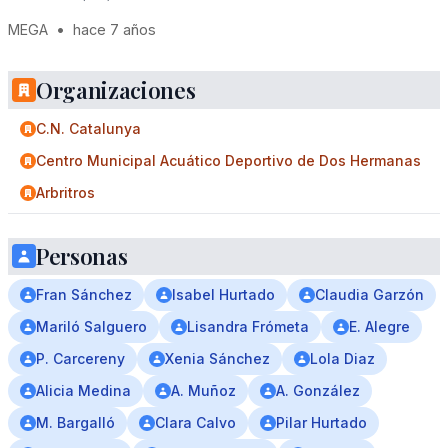
MEGA
•
hace 7 años
Organizaciones
C.N. Catalunya
Centro Municipal Acuático Deportivo de Dos Hermanas
Arbritros
Personas
Fran Sánchez
Isabel Hurtado
Claudia Garzón
Mariló Salguero
Lisandra Frómeta
E. Alegre
P. Carcereny
Xenia Sánchez
Lola Diaz
Alicia Medina
A. Muñoz
A. González
M. Bargalló
Clara Calvo
Pilar Hurtado