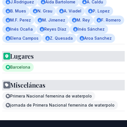
J.Rodriguez
Aida Bartolome
A. Caldu
B. Mues
N. Grau
A. Viadel
P. Lopez
M.F. Perez
M. Jimenez
M. Rey
F. Romero
Inés Ocaña
Reyes Díaz
Inés Sánchez
Elena Campos
Z. Quesada
Aroa Sanchez
Lugares
Barcelona
Misceláneas
Primera Nacional femenina de waterpolo
jornada de Primera Nacional femenina de waterpolo