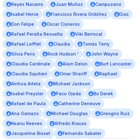
Reyes Navarro
Juan Muñoz
Campuzano
Isabel Herce
Francisco Rivera Ordóñez
Dias
Don Felipe
Oscar Cisneros
Rafael Peralta Revuelta
Viki Berrocal
Rafael Lefflet
Claudia
Tomás Terry
Silvia Peris
Rock Hudson '
John Wayne
Claudia Cardinale
Alain Delon
Burt Lancaster
Claudia Squitieri
Omar Shariff
Raphael
Ainhoa Arteta
Michael Jackson
Isabel Preysler
Paco Ojeda
Bo Derek
Rafael de Paula
Catherine Deneuve
Ana Gamazo
Michael Douglas
Greogrio Ruiz
Keanu Reeves
Alfredo Krauss
Jacqueline Bisset
Fernando Sabater