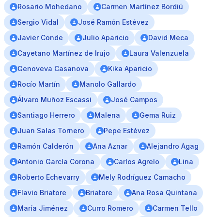
Rosario Mohedano
Carmen Martínez Bordiú
Sergio Vidal
José Ramón Estévez
Javier Conde
Julio Aparicio
David Meca
Cayetano Martínez de Irujo
Laura Valenzuela
Genoveva Casanova
Kika Aparicio
Rocío Martín
Manolo Gallardo
Álvaro Muñoz Escassi
José Campos
Santiago Herrero
Malena
Gema Ruiz
Juan Salas Tornero
Pepe Estévez
Ramón Calderón
Ana Aznar
Alejandro Agag
Antonio García Corona
Carlos Agrelo
Lina
Roberto Echevarry
Mely Rodríguez Camacho
Flavio Briatore
Briatore
Ana Rosa Quintana
María Jiménez
Curro Romero
Carmen Tello