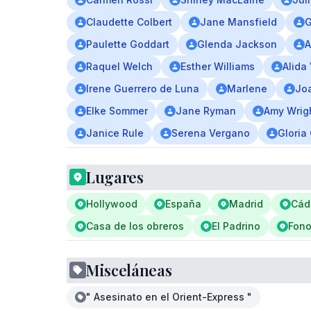
Claudette Colbert
Jane Mansfield
G
Paulette Goddart
Glenda Jackson
A
Raquel Welch
Esther Williams
Alida 
Irene Guerrero de Luna
Marlene
Jo
Elke Sommer
Jane Ryman
Amy Wrig
Janice Rule
Serena Vergano
Gloria
Lugares
Hollywood
España
Madrid
Cád
Casa de los obreros
El Padrino
Fono
Misceláneas
" Asesinato en el Orient-Express "