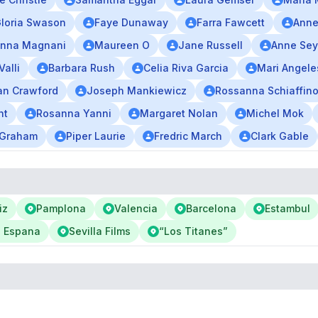
loria Swason
Faye Dunaway
Farra Fawcett
Anne
nna Magnani
Maureen O
Jane Russell
Anne Se
Valli
Barbara Rush
Celia Riva Garcia
Mari Angele
an Crawford
Joseph Mankiewicz
Rossanna Schiaffin
ht
Rosanna Yanni
Margaret Nolan
Michel Mok
 Graham
Piper Laurie
Fredric March
Clark Gable
iz
Pamplona
Valencia
Barcelona
Estambul
 Espana
Sevilla Films
“Los Titanes”