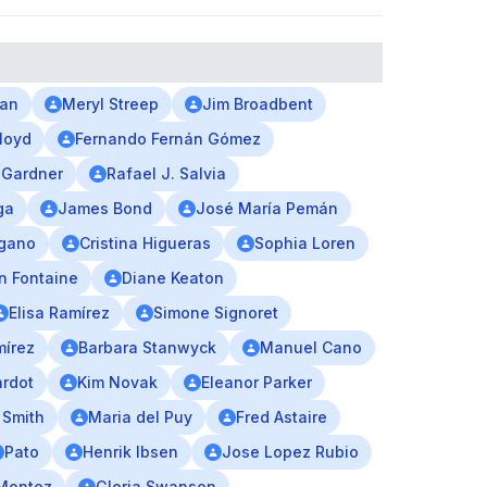
an
Meryl Streep
Jim Broadbent
Lloyd
Fernando Fernán Gómez
 Gardner
Rafael J. Salvia
ga
James Bond
José María Pemán
ngano
Cristina Higueras
Sophia Loren
n Fontaine
Diane Keaton
Elisa Ramírez
Simone Signoret
mírez
Barbara Stanwyck
Manuel Cano
ardot
Kim Novak
Eleanor Parker
 Smith
Maria del Puy
Fred Astaire
Pato
Henrik Ibsen
Jose Lopez Rubio
Montez
Gloria Swanson