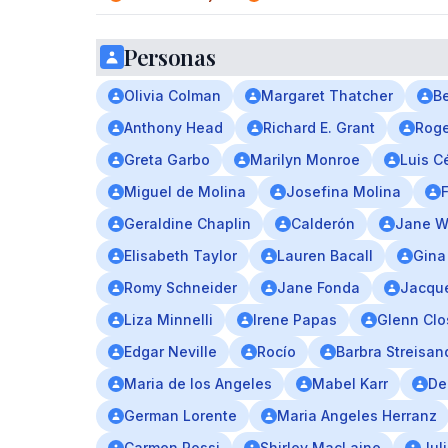
Personas
Olivia Colman
Margaret Thatcher
Be
Anthony Head
Richard E. Grant
Roge
Greta Garbo
Marilyn Monroe
Luis C
Miguel de Molina
Josefina Molina
Geraldine Chaplin
Calderón
Jane 
Elisabeth Taylor
Lauren Bacall
Gina
Romy Schneider
Jane Fonda
Jacque
Liza Minnelli
Irene Papas
Glenn Clo
Edgar Neville
Rocío
Barbra Streisan
Maria de los Angeles
Mabel Karr
De
German Lorente
Maria Angeles Herranz
Carmen Rossi
Shirley MacLaine
Juli