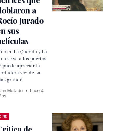
doblaron a
Rocío Jurado
en sus
películas
ólo en La Querida y La
ola se va a los puertos
e puede apreciar la
erdadera voz de La
ás grande
uan Mellado
•
hace 4
ños
CINE
Crítica de