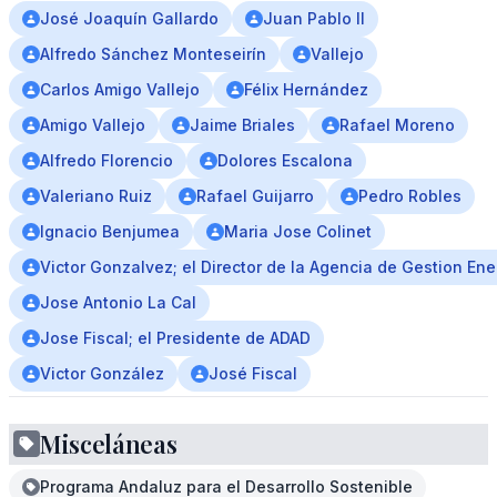
José Joaquín Gallardo
Juan Pablo II
Alfredo Sánchez Monteseirín
Vallejo
Carlos Amigo Vallejo
Félix Hernández
Amigo Vallejo
Jaime Briales
Rafael Moreno
Alfredo Florencio
Dolores Escalona
Valeriano Ruiz
Rafael Guijarro
Pedro Robles
Ignacio Benjumea
Maria Jose Colinet
Victor Gonzalvez; el Director de la Agencia de Gestion En
Jose Antonio La Cal
Jose Fiscal; el Presidente de ADAD
Victor González
José Fiscal
Misceláneas
Programa Andaluz para el Desarrollo Sostenible