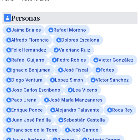
Personas
Jaime Briales
Rafael Moreno
Alfredo Florencio
Dolores Escalona
Félix Hernández
Valeriano Ruiz
Rafael Guijarro
Pedro Robles
Victor González
Ignacio Benjumea
José Fiscal
Fortes
Diego Ventura
López Simón
Víctor Sánchez
Jose Carlos Escribano
Lea Vicens
Paco Urena
José María Manzanares
Enrique Ponce
Alejandro Talavante
Roca Rey
Juan José Padilla
Sebastián Castella
Francisco de la Torre
José Garrido
Javier Jiménez
Picasso
Antonio Ferrera