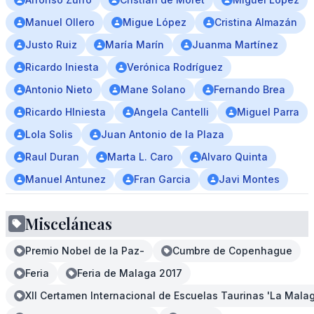
Manuel Ollero
Migue López
Cristina Almazán
Justo Ruiz
María Marín
Juanma Martínez
Ricardo Iniesta
Verónica Rodríguez
Antonio Nieto
Mane Solano
Fernando Brea
Ricardo HIniesta
Angela Cantelli
Miguel Parra
Lola Solis
Juan Antonio de la Plaza
Raul Duran
Marta L. Caro
Alvaro Quinta
Manuel Antunez
Fran Garcia
Javi Montes
Misceláneas
Premio Nobel de la Paz-
Cumbre de Copenhague
Feria
Feria de Malaga 2017
XII Certamen Internacional de Escuelas Taurinas 'La Mala