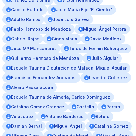
Camilo Hurtado
Jose Maria Fijo 'El Ciento '
Adolfo Ramos
Jose Luis Galvez
Pablo Hermoso de Mendoza
Miguel Ángel Perera
Gabriel Rojas
Gines Marin
David Martínez
Jose Mª Manzanares
Toros de Fermin Bohorquez
Guillermo Hermoso de Mendoza
Julio Alguiar
Escuela Taurina Diputacion de Malaga; Miguel Aguilar
Francisco Fernandez Andrades
Leandro Gutierrez
Alvaro Passalacqua
Escuela Taurina de Almeria; Carlos Dominguez
Catalina Gomez Ordonez
Castella
Perera
Velázquez
Antonio Banderas
Botero
Damian Bernal
Miguel Ángel
Catalina Gomez
Alfonso Zurro
Cristian de Moret
Miguel López