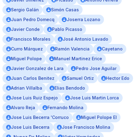
Sergio Galán
Simón Casas
Juan Pedro Domecq
Joserra Lozano
Javier Conde
Pablo Picasso
Francisco Morales
José Antonio Lavado
Curro Márquez
Ramón Valencia
Cayetano
Miguel Polope
Manuel Martinez Erice
Javier Gonzalez de Lara
Pedro Jose Aguilar
Juan Carlos Benitez
Samuel Ortiz
Hector Edo
Adrian Villalba
Elias Bendodo
Jose Luis Ruiz Espejo
Jose Luis Martin Lorca
Alvaro Reja
Fernando Molina
Jose Luis Becerra 'Corruco
Miguel Polope El
Jose Luis Becerra
Jose Francisco Molina
. Nunez De Molina
Víctor Hernández