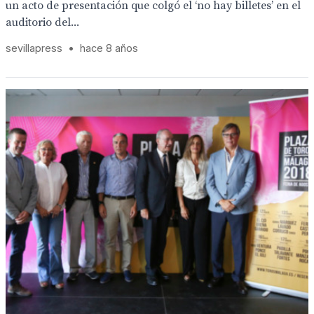
un acto de presentación que colgó el ‘no hay billetes’ en el
auditorio del...
sevillapress
•
hace 8 años