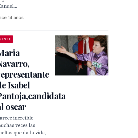
anuel...
ace 14 años
GENTE
Maria
Navarro,
representante
de Isabel
Pantoja,candidata
al oscar
arece increíble
uchas veces las
ueltas que da la vida,