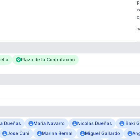
p
c
o
h
ella
Plaza de la Contratación
la Dueñas
María Navarro
Nicolás Dueñas
Iñaki 
Jose Cuni
Marina Bernal
Miguel Gallardo
Áng