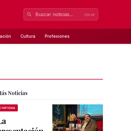
Ctrl+K
ación
Cultura
Profesiones
ás Noticias
CHIPIONA
La
presentación