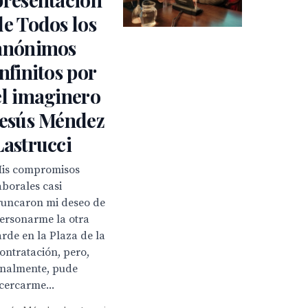
de Todos los
anónimos
infinitos por
el imaginero
Jesús Méndez
Lastrucci
is compromisos
aborales casi
runcaron mi deseo de
ersonarme la otra
arde en la Plaza de la
ontratación, pero,
inalmente, pude
cercarme...