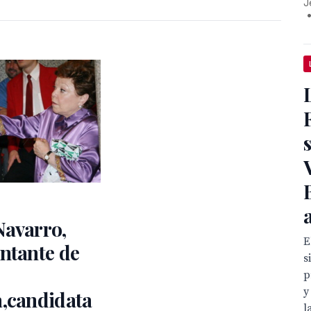
J
Navarro,
E
ntante de
s
p
y
a,candidata
l