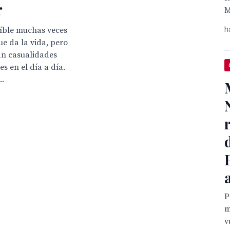
r
M
h
eíble muchas veces
ue da la vida, pero
an casualidades
es en el día a día.
..
P
m
v