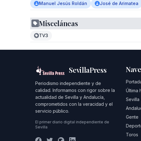
Manuel Jesús Roldán
José de Arimatea
Misceláneas
TV3
Nave
SevillaPress
Portad
Periodismo independiente y de
calidad. Informamos con rigor sobre la
Última 
actualidad de Sevilla y Andalucía,
Sevilla
comprometidos con la veracidad y el
Andalu
servicio público.
Gente
El primer diario digital independiente de
Deport
Sevilla
Toros