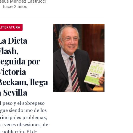
esús Méndez Lastrucci
•
hace 2 años
LITERATURA
La Dieta
Flash,
seguida por
Victoria
Beckam, llega
a Sevilla
l peso y el sobrepeso
igue siendo uno de los
rincipales problemas,
 a veces obsesiones, de
a población. El dr