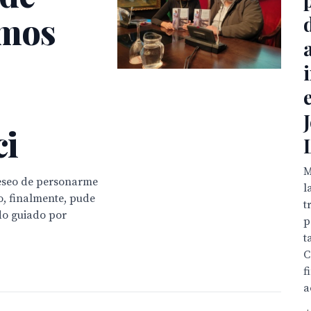
imos
ci
M
deseo de personarme
l
ro, finalmente, pude
t
do guiado por
p
t
C
f
a