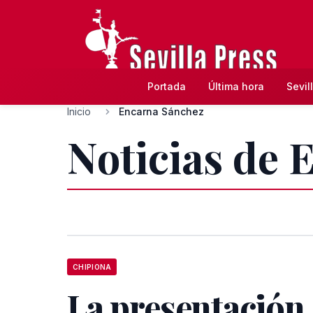
Portada
Última hora
Sevil
Inicio
Encarna Sánchez
Noticias de 
CHIPIONA
La presentación