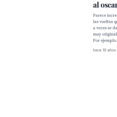
al osca
Parece incr
las vueltas q
a veces se d
muy original
Por ejemplo.
hace 19 años