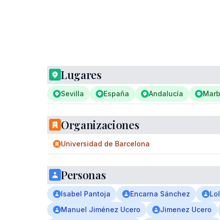
Lugares
Sevilla
España
Andalucía
Marb
Organizaciones
Universidad de Barcelona
Personas
Isabel Pantoja
Encarna Sánchez
Lo
Manuel Jiménez Ucero
Jimenez Ucero