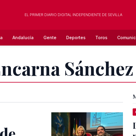
EL PRIMER DIARIO DIGITAL INDEPENDIENTE DE SEVILLA
la
Andalucía
Gente
Deportes
Toros
Comunic
Encarna Sánchez
M
 de