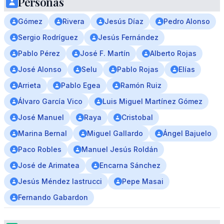
Personas
Gómez
Rivera
Jesús Díaz
Pedro Alonso
Sergio Rodríguez
Jesús Fernández
Pablo Pérez
José F. Martín
Alberto Rojas
José Alonso
Selu
Pablo Rojas
Elías
Arrieta
Pablo Egea
Ramón Ruiz
Álvaro García Vico
Luis Miguel Martínez Gómez
José Manuel
Raya
Cristobal
Marina Bernal
Miguel Gallardo
Ángel Bajuelo
Paco Robles
Manuel Jesús Roldán
José de Arimatea
Encarna Sánchez
Jesús Méndez lastrucci
Pepe Masai
Fernando Gabardon