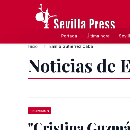
Portada
Última hora
Sevil
Inicio
Emilio Gutiérrez Caba
Noticias de 
TELEVISION
"Cristina Guzmá