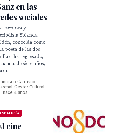
Sanz en las
redes sociales
a escritora y
eriodista Yolanda
ldón, conocida como
La poeta de las dos
rillas" ha regresado,
ras más de siete años,
ara...
rancisco Carrasco
archal. Gestor Cultural.
•
hace 4 años
ANDALUCÍA
El cine