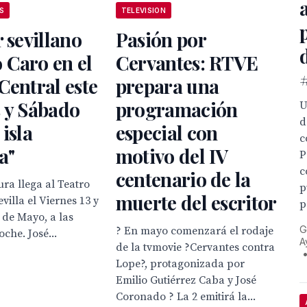
S
TELEVISION
r sevillano
Pasión por
 Caro en el
Cervantes: RTVE
Central este
prepara una
 y Sábado
programación
U
d
 isla
especial con
c
a"
motivo del IV
P
c
centenario de la
ura llega al Teatro
p
muerte del escritor
villa el Viernes 13 y
p
 de Mayo, a las
G
? En mayo comenzará el rodaje
oche. José...
A
de la tvmovie ?Cervantes contra
Lope?, protagonizada por
Emilio Gutiérrez Caba y José
Coronado ? La 2 emitirá la...