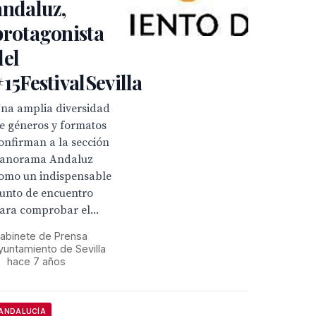
andaluz,
protagonista
del
#15FestivalSevilla
na amplia diversidad
e géneros y formatos
onfirman a la sección
anorama Andaluz
omo un indispensable
unto de encuentro
ara comprobar el...
abinete de Prensa
yuntamiento de Sevilla
•
hace 7 años
ANDALUCÍA