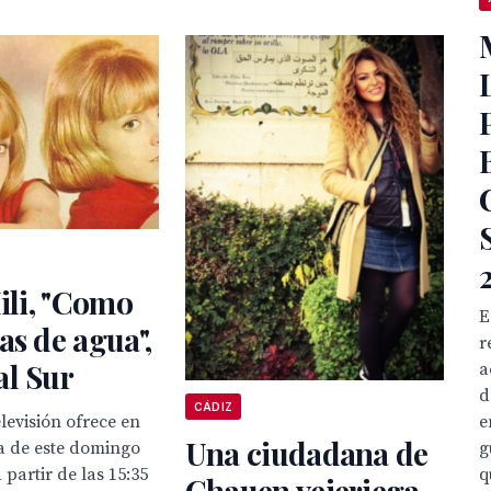
Mili, "Como
E
as de agua",
r
al Sur
a
d
CÁDIZ
e
levisión ofrece en
Una ciudadana de
g
a de este domingo
q
a partir de las 15:35
Chauen vejeriega