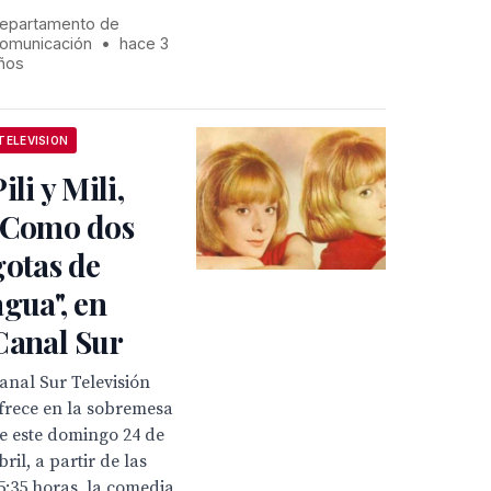
epartamento de
omunicación
•
hace 3
ños
TELEVISION
ili y Mili,
"Como dos
gotas de
agua", en
Canal Sur
anal Sur Televisión
frece en la sobremesa
e este domingo 24 de
bril, a partir de las
5:35 horas, la comedia