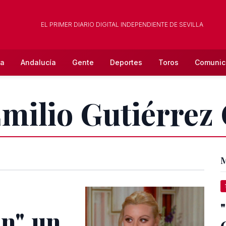
EL PRIMER DIARIO DIGITAL INDEPENDIENTE DE SEVILLA
la
Andalucía
Gente
Deportes
Toros
Comunic
Emilio Gutiérrez
M
n", un