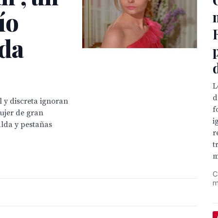
ío
ida
L
d
 y discreta ignoran
f
ujer de gran
i
lda y pestañas
r
t
m
C
m