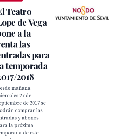
El Teatro
Lope de Vega
pone a la
venta las
entradas para
la temporada
2017/2018
esde mañana
iércoles 27 de
eptiembre de 2017 se
odrán comprar las
ntradas y abonos
ara la próxima
emporada de este