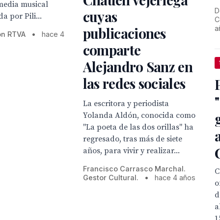
media musical
D
cuyas
a por Pili...
C
a
publicaciones
ón RTVA
•
hace 4
comparte
Alejandro Sanz en
las redes sociales
P
La escritora y periodista
Yolanda Aldón, conocida como
"La poeta de las dos orillas" ha
regresado, tras más de siete
años, para vivir y realizar...
Francisco Carrasco Marchal.
C
Gestor Cultural.
•
hace 4 años
o
d
a
1