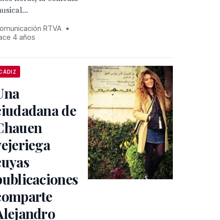
usical...
omunicación RTVA
•
ace 4 años
CÁDIZ
Una
ciudadana de
Chauen
vejeriega
cuyas
publicaciones
comparte
Alejandro