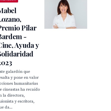
Mabel
Lozano,
Premio Pilar
Bardem -
Cine, Ayuda y
Solidaridad
2023
ste galardón que
esalta y pone en valor
cciones humanitarias
e cineastas ha recaído
n la directora,
uionista y escritora,
ue da...