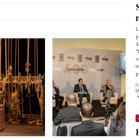
L
p
A
"
o
t
p
F
M