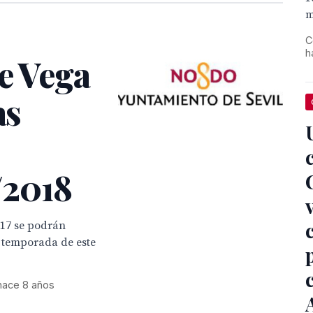
m
C
h
e Vega
as
/2018
017 se podrán
 temporada de este
hace 8 años