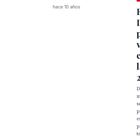
hace 10 años
D
m
s
p
e
p
t