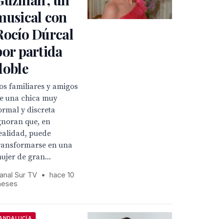
musical con
Rocío Dúrcal
por partida
doble
os familiares y amigos
e una chica muy
ormal y discreta
gnoran que, en
ealidad, puede
ransformarse en una
ujer de gran...
anal Sur TV
•
hace 10
eses
ANDALUCÍA