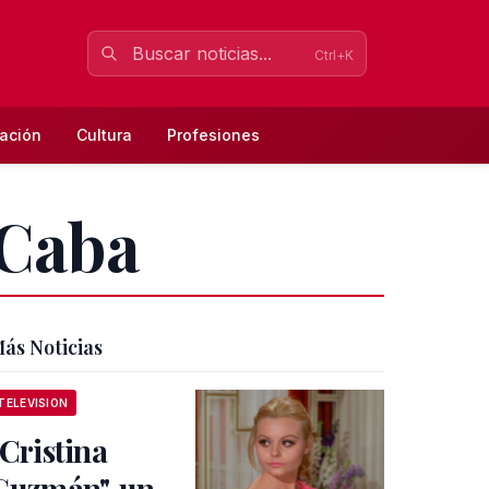
Ctrl+K
ación
Cultura
Profesiones
 Caba
ás Noticias
TELEVISION
"Cristina
Guzmán", un