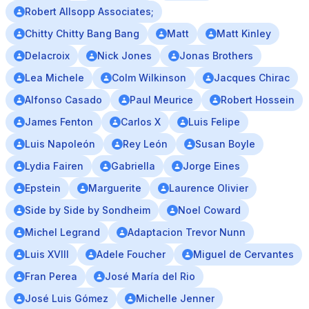
Robert Allsopp Associates;
Chitty Chitty Bang Bang
Matt
Matt Kinley
Delacroix
Nick Jones
Jonas Brothers
Lea Michele
Colm Wilkinson
Jacques Chirac
Alfonso Casado
Paul Meurice
Robert Hossein
James Fenton
Carlos X
Luis Felipe
Luis Napoleón
Rey León
Susan Boyle
Lydia Fairen
Gabriella
Jorge Eines
Epstein
Marguerite
Laurence Olivier
Side by Side by Sondheim
Noel Coward
Michel Legrand
Adaptacion Trevor Nunn
Luis XVIII
Adele Foucher
Miguel de Cervantes
Fran Perea
José María del Rio
José Luis Gómez
Michelle Jenner