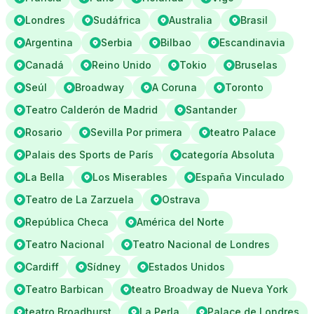
Londres
Sudáfrica
Australia
Brasil
Argentina
Serbia
Bilbao
Escandinavia
Canadá
Reino Unido
Tokio
Bruselas
Seúl
Broadway
A Coruna
Toronto
Teatro Calderón de Madrid
Santander
Rosario
Sevilla Por primera
teatro Palace
Palais des Sports de París
categoría Absoluta
La Bella
Los Miserables
España Vinculado
Teatro de La Zarzuela
Ostrava
República Checa
América del Norte
Teatro Nacional
Teatro Nacional de Londres
Cardiff
Sídney
Estados Unidos
Teatro Barbican
teatro Broadway de Nueva York
teatro Broadhurst
La Perla
Palace de Londres