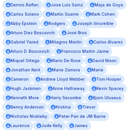
Dennis Rafter;
Jose Luis Sainz
Maja de Goya
Carlos Solano
Martin Guerre
Mark Cohen
Abby Epstein
Rodgers
Joseph ilincreíble
Arturo Díez Boscovich
José Bros
Gabriel Yared
Milagros Martín
Carlos Álvarez
Arturo D. Boscovich
Francisco Martín Jaime
Miquel Ortega
Mario De Rose
David Nixon
Jonathan Kent
Marie Zamora
Marie
Cameron
Andrew Lloyd Webber
Tom Hooper
Hugh Jackman
Anne Hathaway
Kevin Spacey
Kenneth More
Harry Secombe
Bjorn Ulvaeus
Benny Anderson
Kristina
Trevor
Nicholas Nickleby
Peter Pan de JM Barrie
Laurence
Jude Kelly
James