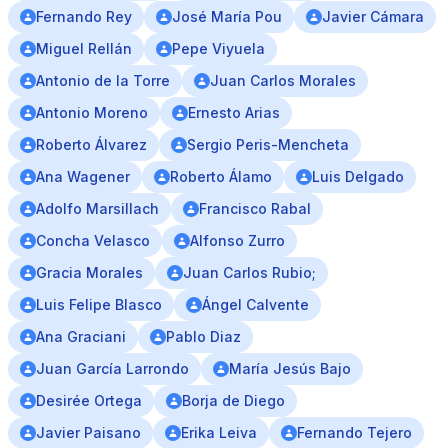
Fernando Rey
José María Pou
Javier Cámara
Miguel Rellán
Pepe Viyuela
Antonio de la Torre
Juan Carlos Morales
Antonio Moreno
Ernesto Arias
Roberto Álvarez
Sergio Peris-Mencheta
Ana Wagener
Roberto Álamo
Luis Delgado
Adolfo Marsillach
Francisco Rabal
Concha Velasco
Alfonso Zurro
Gracia Morales
Juan Carlos Rubio;
Luis Felipe Blasco
Ángel Calvente
Ana Graciani
Pablo Diaz
Juan García Larrondo
María Jesús Bajo
Desirée Ortega
Borja de Diego
Javier Paisano
Erika Leiva
Fernando Tejero