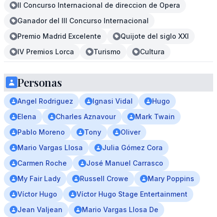
II Concurso Internacional de direccion de Opera
Ganador del III Concurso Internacional
Premio Madrid Excelente
Quijote del siglo XXI
IV Premios Lorca
Turismo
Cultura
Personas
Angel Rodriguez
Ignasi Vidal
Hugo
Elena
Charles Aznavour
Mark Twain
Pablo Moreno
Tony
Oliver
Mario Vargas Llosa
Julia Gómez Cora
Carmen Roche
José Manuel Carrasco
My Fair Lady
Russell Crowe
Mary Poppins
Víctor Hugo
Víctor Hugo Stage Entertainment
Jean Valjean
Mario Vargas Llosa De