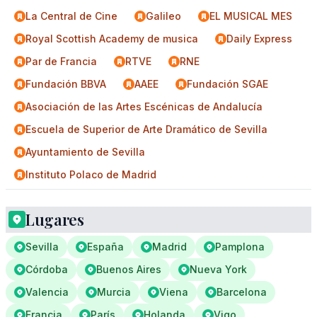
La Central de Cine
Galileo
EL MUSICAL MES
Royal Scottish Academy de musica
Daily Express
Par de Francia
RTVE
RNE
Fundación BBVA
AAEE
Fundación SGAE
Asociación de las Artes Escénicas de Andalucía
Escuela de Superior de Arte Dramático de Sevilla
Ayuntamiento de Sevilla
Instituto Polaco de Madrid
Lugares
Sevilla
España
Madrid
Pamplona
Córdoba
Buenos Aires
Nueva York
Valencia
Murcia
Viena
Barcelona
Francia
París
Holanda
Vigo