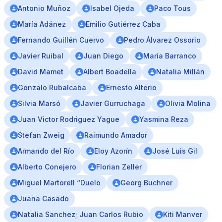
Antonio Muñoz
Isabel Ojeda
Paco Tous
María Adánez
Emilio Gutiérrez Caba
Fernando Guillén Cuervo
Pedro Álvarez Ossorio
Javier Ruibal
Juan Diego
María Barranco
David Mamet
Albert Boadella
Natalia Millán
Gonzalo Rubalcaba
Ernesto Alterio
Silvia Marsó
Javier Gurruchaga
Olivia Molina
Juan Victor Rodriguez Yague
Yasmina Reza
Stefan Zweig
Raimundo Amador
Armando del Río
Eloy Azorín
José Luis Gil
Alberto Conejero
Florian Zeller
Miguel Martorell “Duelo
Georg Buchner
Juana Casado
Natalia Sanchez; Juan Carlos Rubio
Kiti Manver