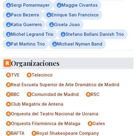
Sergi Pomarmayer
Maggie Civantos
Paco Bezerra
Enrique San Francisco
Katia Guerrero
Gisela Joao
Michel Legrand Trio
Stefano Bollani Danish Trio
Pat Martino Trio
Michael Nyman Band
Organizaciones
TVE
Telecinco
Real Escuela Superior de Arte Dramático de Madrid
BBC
Comunidad de Madrid
RSC
Club Megatrix de Antena
Orquesta del Teatro Nacional de Ucrania
Orquesta Filarmónica de Málaga
Gales
BAFTA
Royal Shakespeare Company