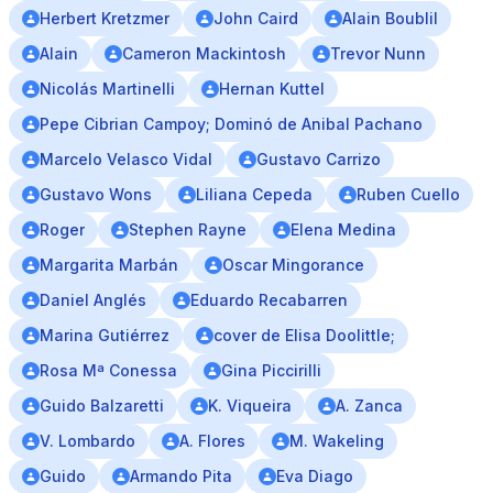
Herbert Kretzmer
John Caird
Alain Boublil
Alain
Cameron Mackintosh
Trevor Nunn
Nicolás Martinelli
Hernan Kuttel
Pepe Cibrian Campoy; Dominó de Anibal Pachano
Marcelo Velasco Vidal
Gustavo Carrizo
Gustavo Wons
Liliana Cepeda
Ruben Cuello
Roger
Stephen Rayne
Elena Medina
Margarita Marbán
Oscar Mingorance
Daniel Anglés
Eduardo Recabarren
Marina Gutiérrez
cover de Elisa Doolittle;
Rosa Mª Conessa
Gina Piccirilli
Guido Balzaretti
K. Viqueira
A. Zanca
V. Lombardo
A. Flores
M. Wakeling
Guido
Armando Pita
Eva Diago