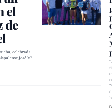
n el
z de
el
 prueba, celebrada
hispalense José Mª
L
f
q
c
P
d
h
F