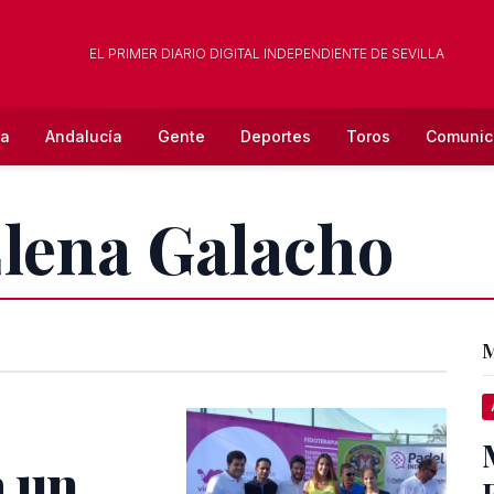
EL PRIMER DIARIO DIGITAL INDEPENDIENTE DE SEVILLA
la
Andalucía
Gente
Deportes
Toros
Comunic
Elena Galacho
M
a un