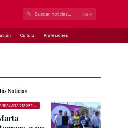
Ctrl+K
ación
Cultura
Profesiones
ás Noticias
ANDALUCÍA DEPORTIVA
Marta
Borrero, a un