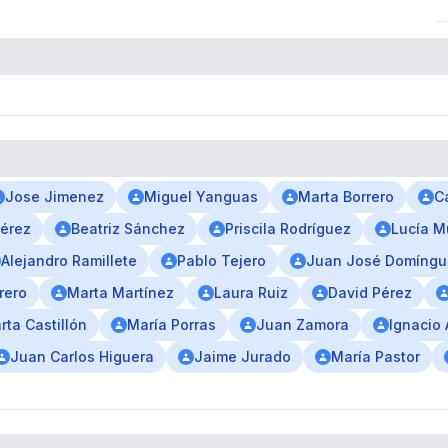
Jose Jimenez
Miguel Yanguas
Marta Borrero
C
Pérez
Beatriz Sánchez
Priscila Rodríguez
Lucía 
Alejandro Ramillete
Pablo Tejero
Juan José Domíngu
rero
Marta Martínez
Laura Ruiz
David Pérez
rta Castillón
María Porras
Juan Zamora
Ignacio
Juan Carlos Higuera
Jaime Jurado
María Pastor