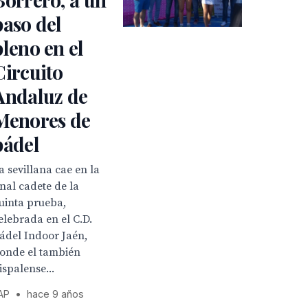
paso del
pleno en el
Circuito
Andaluz de
Menores de
pádel
a sevillana cae en la
inal cadete de la
uinta prueba,
elebrada en el C.D.
ádel Indoor Jaén,
onde el también
ispalense...
AP
•
hace 9 años