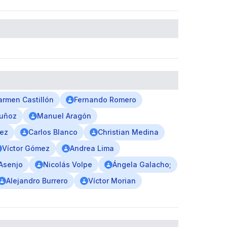
armen Castillón
Fernando Romero
Muñoz
Manuel Aragón
ez
Carlos Blanco
Christian Medina
Víctor Gómez
Andrea Lima
 Asenjo
Nicolás Volpe
Ángela Galacho;
Alejandro Burrero
Víctor Morian