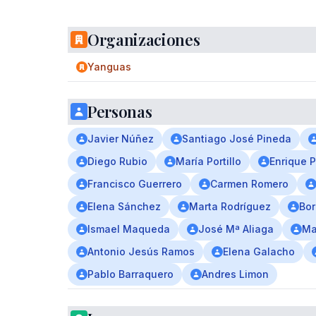
Organizaciones
Yanguas
Personas
Javier Núñez
Santiago José Pineda
Diego Rubio
María Portillo
Enrique 
Francisco Guerrero
Carmen Romero
Elena Sánchez
Marta Rodríguez
Bor
Ismael Maqueda
José Mª Aliaga
Ma
Antonio Jesús Ramos
Elena Galacho
Pablo Barraquero
Andres Limon