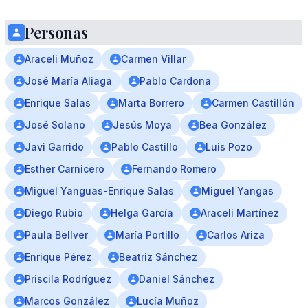
Personas
Araceli Muñoz
Carmen Villar
José María Aliaga
Pablo Cardona
Enrique Salas
Marta Borrero
Carmen Castillón
José Solano
Jesús Moya
Bea González
Javi Garrido
Pablo Castillo
Luis Pozo
Esther Carnicero
Fernando Romero
Miguel Yanguas-Enrique Salas
Miguel Yangas
Diego Rubio
Helga García
Araceli Martínez
Paula Bellver
María Portillo
Carlos Ariza
Enrique Pérez
Beatriz Sánchez
Priscila Rodríguez
Daniel Sánchez
Marcos González
Lucía Muñoz