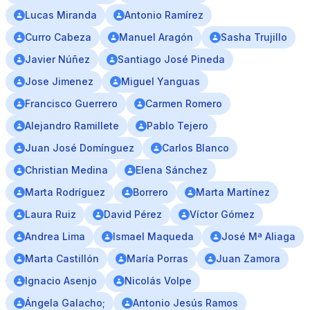
Lucas Miranda
Antonio Ramírez
Curro Cabeza
Manuel Aragón
Sasha Trujillo
Javier Núñez
Santiago José Pineda
Jose Jimenez
Miguel Yanguas
Francisco Guerrero
Carmen Romero
Alejandro Ramillete
Pablo Tejero
Juan José Domínguez
Carlos Blanco
Christian Medina
Elena Sánchez
Marta Rodríguez
Borrero
Marta Martínez
Laura Ruiz
David Pérez
Víctor Gómez
Andrea Lima
Ismael Maqueda
José Mª Aliaga
Marta Castillón
María Porras
Juan Zamora
Ignacio Asenjo
Nicolás Volpe
Ángela Galacho;
Antonio Jesús Ramos