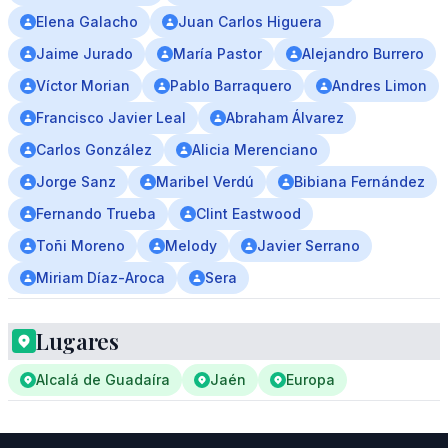
Elena Galacho
Juan Carlos Higuera
Jaime Jurado
María Pastor
Alejandro Burrero
Víctor Morian
Pablo Barraquero
Andres Limon
Francisco Javier Leal
Abraham Álvarez
Carlos González
Alicia Merenciano
Jorge Sanz
Maribel Verdú
Bibiana Fernández
Fernando Trueba
Clint Eastwood
Toñi Moreno
Melody
Javier Serrano
Miriam Díaz-Aroca
Sera
Lugares
Alcalá de Guadaíra
Jaén
Europa