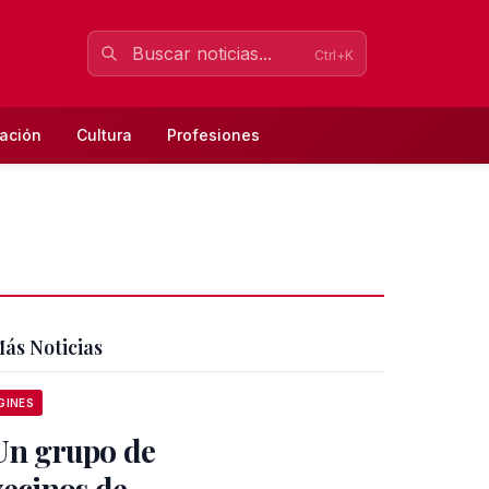
Ctrl+K
ación
Cultura
Profesiones
ás Noticias
GINES
Un grupo de
vecinos de