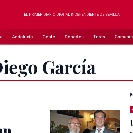
EL PRIMER DIARIO DIGITAL INDEPENDIENTE DE SEVILLA
la
Andalucía
Gente
Deportes
Toros
Comunic
Diego García
M
an