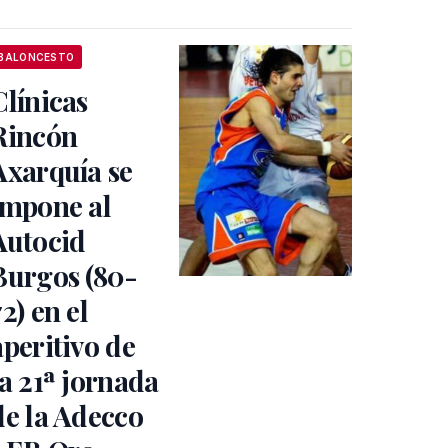
BALONCESTO
Clínicas
Rincón
Axarquía se
impone al
Autocid
Burgos (80-
72) en el
aperitivo de
la 21ª jornada
de la Adecco