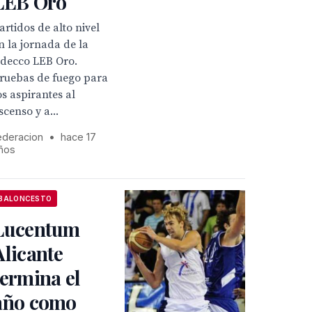
LEB Oro
artidos de alto nivel
n la jornada de la
decco LEB Oro.
ruebas de fuego para
os aspirantes al
scenso y a...
ederacion
•
hace 17
ños
BALONCESTO
Lucentum
Alicante
termina el
año como