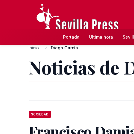
Portada
Última hora
Sevil
Inicio
Diego García
Noticias de 
SOCIEDAD
Francisco Dami