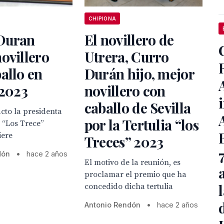
CHIPIONA
Duran
El novillero de
ovillero
Utrera, Curro
allo en
Durán hijo, mejor
 2023
novillero con
caballo de Sevilla
acto la presidenta
por la Tertulia “los
a “Los Trece”
iere
Treces” 2023
dón
•
hace 2 años
El motivo de la reunión, es
proclamar el premio que ha
concedido dicha tertulia
Antonio Rendón
•
hace 2 años