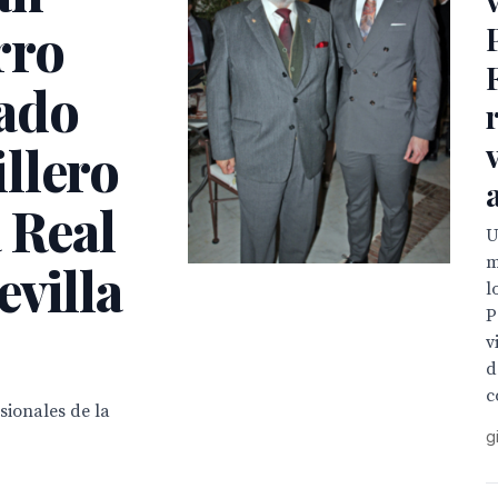
rro
ado
llero
a Real
U
m
villa
l
P
v
d
c
sionales de la
g