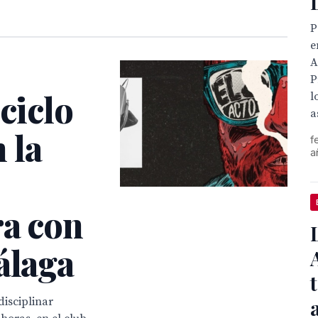
P
e
A
P
 ciclo
l
a
 la
f
a
ra con
álaga
disciplinar