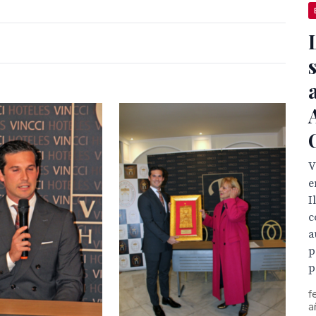
V
e
I
c
a
p
p
f
a