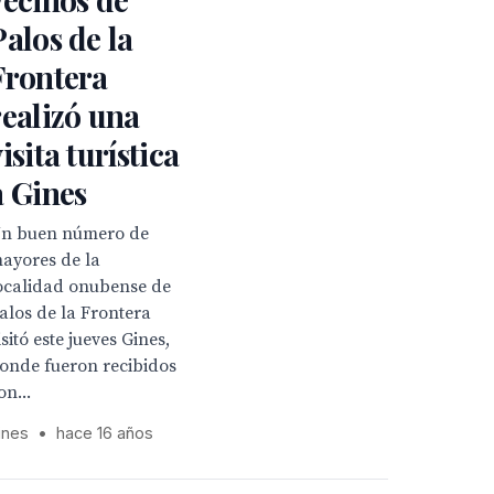
Palos de la
Frontera
realizó una
visita turística
a Gines
n buen número de
ayores de la
ocalidad onubense de
alos de la Frontera
isitó este jueves Gines,
onde fueron recibidos
on...
ines
•
hace 16 años