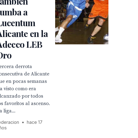
también
tumba a
Lucentum
Alicante en la
Adecco LEB
Oro
ercera derrota
onsecutiva de Alicante
ue en pocas semanas
a visto como era
lcanzado por todos
os favoritos al ascenso.
a liga...
ederacion
•
hace 17
ños