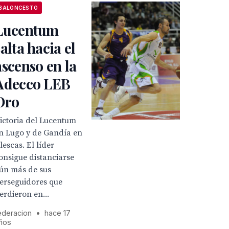
BALONCESTO
Lucentum
salta hacia el
ascenso en la
Adecco LEB
Oro
ictoria del Lucentum
n Lugo y de Gandía en
llescas. El líder
onsigue distanciarse
ún más de sus
erseguidores que
erdieron en...
ederacion
•
hace 17
ños