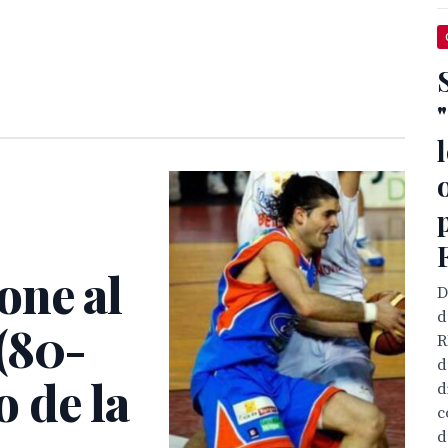
one al
D
d
(80-
R
d
o de la
d
c
d