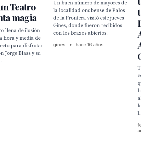
Un buen número de mayores de
un Teatro
la localidad onubense de Palos
nta magia
de la Frontera visitó este jueves
Gines, donde fueron recibidos
ro llena de ilusión
con los brazos abiertos.
na hora y media de
gines
•
hace 16 años
ecto para disfrutar
on Jorge Blass y su
.
T
c
q
h
a
l
L
f
a