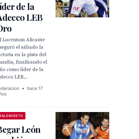
líder de la
Adecco LEB
Oro
l Lucentum Alicante
seguró el sábado la
ictoria en la pista del
andía, finalizando el
ño como líder de la
decco LEB...
ederacion
•
hace 17
ños
BALONCESTO
Begar León