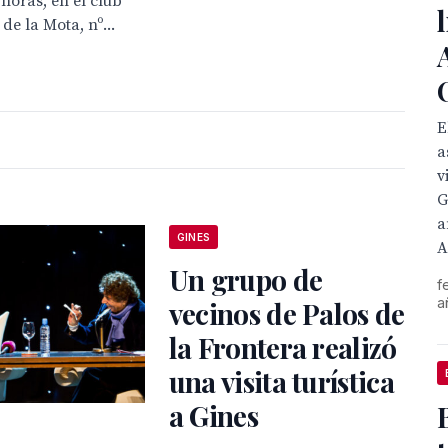
horas, en el club
e la Mota, nº...
E
a
v
G
a
GINES
A
Un grupo de
f
a
vecinos de Palos de
la Frontera realizó
una visita turística
a Gines