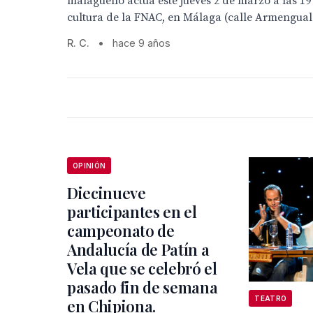
malagueño actúa este jueves 2 de marzo a las 19 
cultura de la FNAC, en Málaga (calle Armengual d
R. C.
•
hace 9 años
OPINIÓN
Diecinueve
participantes en el
campeonato de
Andalucía de Patín a
Vela que se celebró el
pasado fin de semana
TEATRO
en Chipiona.