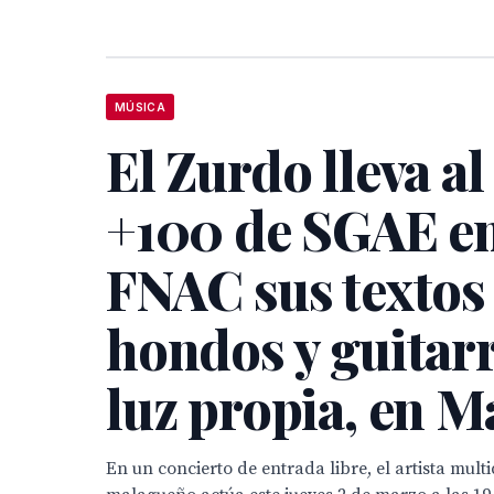
MÚSICA
El Zurdo lleva al
+100 de SGAE en
FNAC sus textos
hondos y guitar
luz propia, en M
En un concierto de entrada libre, el artista multi