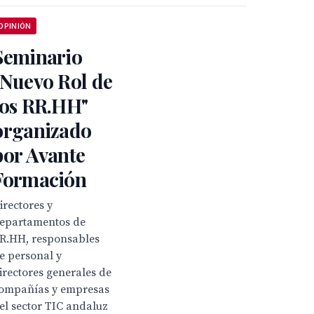
OPINIÓN
Seminario
"Nuevo Rol de
los RR.HH"
organizado
por Avante
Formación
irectores y
epartamentos de
R.HH, responsables
e personal y
irectores generales de
ompañías y empresas
el sector TIC andaluz