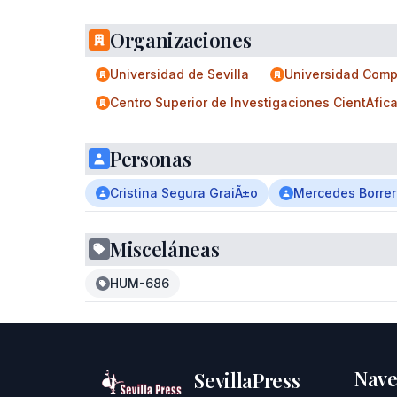
Organizaciones
Universidad de Sevilla
Universidad Comp
Centro Superior de Investigaciones CientA­fic
Personas
Cristina Segura GraiÃ±o
Mercedes Borrer
Misceláneas
HUM-686
Nave
SevillaPress