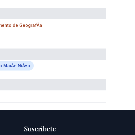
mento de GeografÃ­a
 MarÃ­n NiÃ±o
Suscríbete