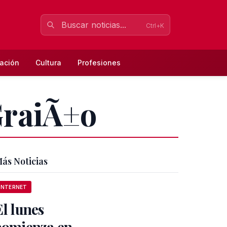
Ctrl+K
ación
Cultura
Profesiones
GraiÃ±o
ás Noticias
INTERNET
El lunes
comienza en