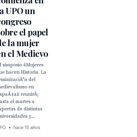
la UPO un
congreso
sobre el papel
de la mujer
en el Medievo
l simposio âMujeres
ue hacen Historia. La
eminizaciÃ³n del
edievalismo en
spaÃ±aâ reunirÃ¡
asta el martes a
xpertas de distintas
niversidades y...
PO
•
hace 15 años