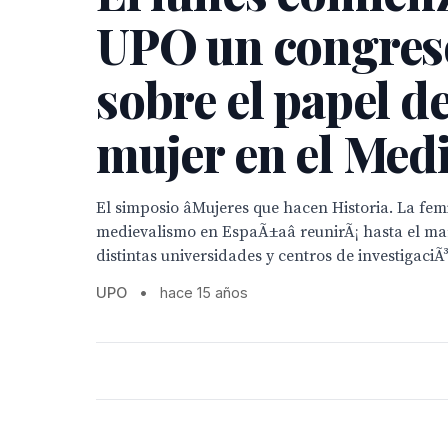
UPO un congres
sobre el papel de
mujer en el Med
El simposio âMujeres que hacen Historia. La fem
medievalismo en EspaÃ±aâ reunirÃ¡ hasta el ma
distintas universidades y centros de investigaci
UPO
•
hace 15 años