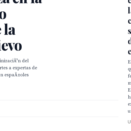
o
 la
ievo
inizaciÃ³n del
E
rtes a expertas de
q
Ã³n espaÃ±oles
f
m
E
h
e
u
U