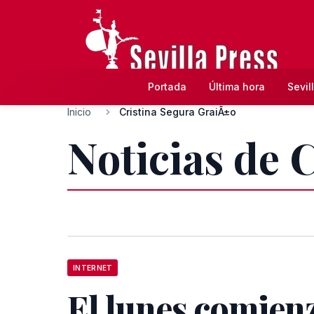
Portada
Última hora
Sevil
Inicio
Cristina Segura GraiÃ±o
Noticias de 
INTERNET
El lunes comienz