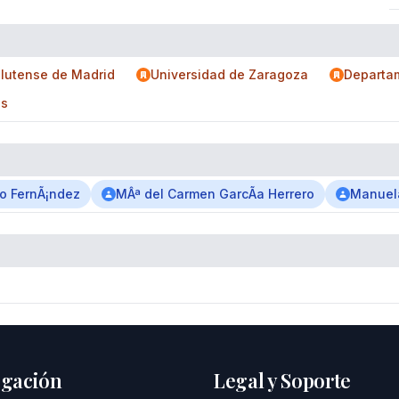
lutense de Madrid
Universidad de Zaragoza
Departa
as
o FernÃ¡ndez
MÂª del Carmen GarcÃ­a Herrero
Manuela
gación
Legal y Soporte