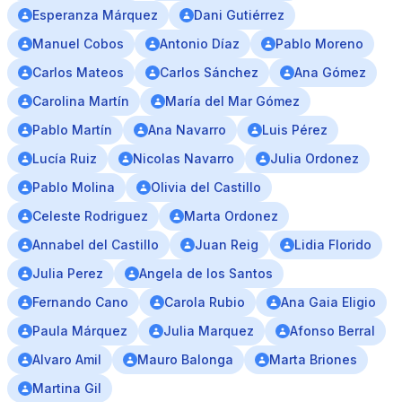
Esperanza Márquez
Dani Gutiérrez
Manuel Cobos
Antonio Díaz
Pablo Moreno
Carlos Mateos
Carlos Sánchez
Ana Gómez
Carolina Martín
María del Mar Gómez
Pablo Martín
Ana Navarro
Luis Pérez
Lucía Ruiz
Nicolas Navarro
Julia Ordonez
Pablo Molina
Olivia del Castillo
Celeste Rodriguez
Marta Ordonez
Annabel del Castillo
Juan Reig
Lidia Florido
Julia Perez
Angela de los Santos
Fernando Cano
Carola Rubio
Ana Gaia Eligio
Paula Márquez
Julia Marquez
Afonso Berral
Alvaro Amil
Mauro Balonga
Marta Briones
Martina Gil