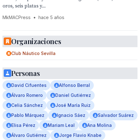
oros, seis platas y...
MkMACPress
•
hace 5 años
Organizaciones
Club Náutico Sevilla
Personas
David Cifuentes
Alfonso Berral
Álvaro Romero
Daniel Gutiérrez
Celia Sánchez
José María Ruiz
Pablo Márquez
Ignacio Sáez
Salvador Suárez
Elisa Pérez
Mariam Leal
Ana Molina
Álvaro Gutiérrez
Jorge Flavio Knabe