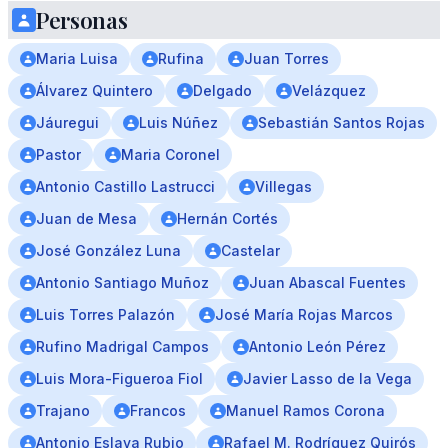
Personas
Maria Luisa
Rufina
Juan Torres
Álvarez Quintero
Delgado
Velázquez
Jáuregui
Luis Núñez
Sebastián Santos Rojas
Pastor
Maria Coronel
Antonio Castillo Lastrucci
Villegas
Juan de Mesa
Hernán Cortés
José González Luna
Castelar
Antonio Santiago Muñoz
Juan Abascal Fuentes
Luis Torres Palazón
José María Rojas Marcos
Rufino Madrigal Campos
Antonio León Pérez
Luis Mora-Figueroa Fiol
Javier Lasso de la Vega
Trajano
Francos
Manuel Ramos Corona
Antonio Eslava Rubio
Rafael M. Rodríguez Quirós