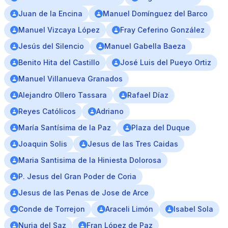
Juan de la Encina
Manuel Domínguez del Barco
Manuel Vizcaya López
Fray Ceferino González
Jesús del Silencio
Manuel Gabella Baeza
Benito Hita del Castillo
José Luis del Pueyo Ortiz
Manuel Villanueva Granados
Alejandro Ollero Tassara
Rafael Díaz
Reyes Católicos
Adriano
María Santísima de la Paz
Plaza del Duque
Joaquin Solis
Jesus de las Tres Caidas
Maria Santisima de la Hiniesta Dolorosa
P. Jesus del Gran Poder de Coria
Jesus de las Penas de Jose de Arce
Conde de Torrejon
Araceli Limón
Isabel Sola
Nuria del Saz
Fran López de Paz