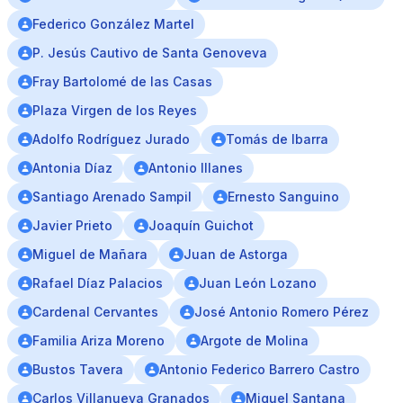
Federico González Martel
P. Jesús Cautivo de Santa Genoveva
Fray Bartolomé de las Casas
Plaza Virgen de los Reyes
Adolfo Rodríguez Jurado
Tomás de Ibarra
Antonia Díaz
Antonio Illanes
Santiago Arenado Sampil
Ernesto Sanguino
Javier Prieto
Joaquín Guichot
Miguel de Mañara
Juan de Astorga
Rafael Díaz Palacios
Juan León Lozano
Cardenal Cervantes
José Antonio Romero Pérez
Familia Ariza Moreno
Argote de Molina
Bustos Tavera
Antonio Federico Barrero Castro
Carlos Villanueva Granados
Miguel Santana