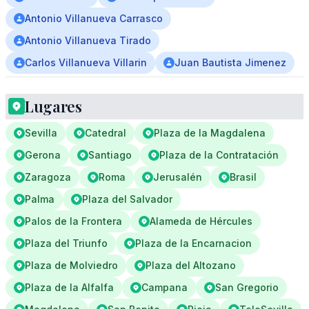
Antonio Villanueva Carrasco
Antonio Villanueva Tirado
Carlos Villanueva Villarin
Juan Bautista Jimenez
Lugares
Sevilla
Catedral
Plaza de la Magdalena
Gerona
Santiago
Plaza de la Contratación
Zaragoza
Roma
Jerusalén
Brasil
Palma
Plaza del Salvador
Palos de la Frontera
Alameda de Hércules
Plaza del Triunfo
Plaza de la Encarnacion
Plaza de Molviedro
Plaza del Altozano
Plaza de la Alfalfa
Campana
San Gregorio